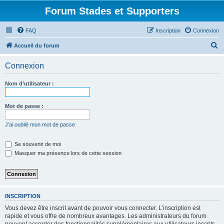
Forum Stades et Supporters
FAQ
Inscription
Connexion
R
Accueil du forum
e
Connexion
c
h
Nom d’utilisateur :
e
r
Mot de passe :
c
J’ai oublié mon mot de passe
h
e
Se souvenir de moi
Masquer ma présence lors de cette session
r
INSCRIPTION
Vous devez être inscrit avant de pouvoir vous connecter. L’inscription est
rapide et vous offre de nombreux avantages. Les administrateurs du forum
peuvent accorder des fonctionnalités supplémentaires aux utilisateurs inscrits.