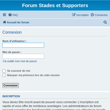
Forum Stades et Supporters
FAQ
Inscription
Connexion
R
Accueil du forum
e
Connexion
c
h
Nom d’utilisateur :
e
r
Mot de passe :
c
J’ai oublié mon mot de passe
h
e
Se souvenir de moi
Masquer ma présence lors de cette session
r
INSCRIPTION
Vous devez être inscrit avant de pouvoir vous connecter. L’inscription est
rapide et vous offre de nombreux avantages. Les administrateurs du forum
peuvent accorder des fonctionnalités supplémentaires aux utilisateurs inscrits.