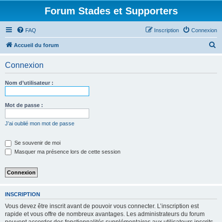
Forum Stades et Supporters
FAQ
Inscription
Connexion
R
Accueil du forum
e
Connexion
c
h
Nom d’utilisateur :
e
r
Mot de passe :
c
J’ai oublié mon mot de passe
h
e
Se souvenir de moi
Masquer ma présence lors de cette session
r
INSCRIPTION
Vous devez être inscrit avant de pouvoir vous connecter. L’inscription est
rapide et vous offre de nombreux avantages. Les administrateurs du forum
peuvent accorder des fonctionnalités supplémentaires aux utilisateurs inscrits.