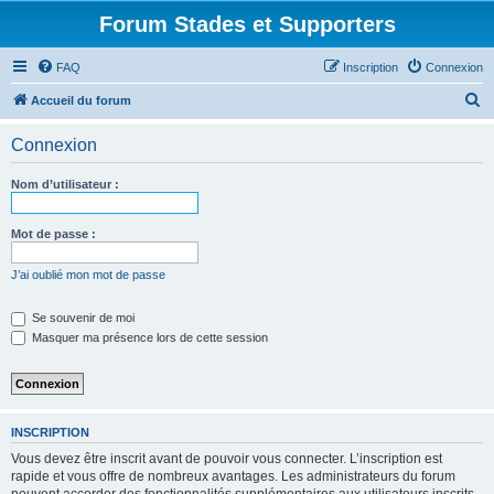
Forum Stades et Supporters
FAQ
Inscription
Connexion
R
Accueil du forum
e
Connexion
c
h
Nom d’utilisateur :
e
r
Mot de passe :
c
J’ai oublié mon mot de passe
h
e
Se souvenir de moi
Masquer ma présence lors de cette session
r
INSCRIPTION
Vous devez être inscrit avant de pouvoir vous connecter. L’inscription est
rapide et vous offre de nombreux avantages. Les administrateurs du forum
peuvent accorder des fonctionnalités supplémentaires aux utilisateurs inscrits.