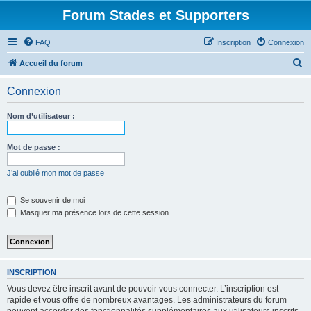
Forum Stades et Supporters
FAQ
Inscription
Connexion
R
Accueil du forum
e
Connexion
c
h
Nom d’utilisateur :
e
r
Mot de passe :
c
J’ai oublié mon mot de passe
h
e
Se souvenir de moi
Masquer ma présence lors de cette session
r
INSCRIPTION
Vous devez être inscrit avant de pouvoir vous connecter. L’inscription est
rapide et vous offre de nombreux avantages. Les administrateurs du forum
peuvent accorder des fonctionnalités supplémentaires aux utilisateurs inscrits.