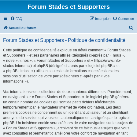
Forum Stades et Supporters
FAQ
Inscription
Connexion
R
Accueil du forum
e
Forum Stades et Supporters - Politique de confidentialité
c
h
Cette politique de confidentialité explique en détail comment « Forum Stades
et Supporters » et ses partenaires affiliés (désignés ci-après par « nous »,
e
« notre », « nos », « Forum Stades et Supporters » et « https://www.info-
r
stades.fr/forum ») et phpBB (désigné ci-après par « logiciel phpBB » et
« phpBB Limited ») utilisent toutes les informations collectées lors des
c
sessions d’utilisation de votre part (désignées ci-après par « vos
h
informations »).
e
Vos informations sont collectées de deux manières différentes. Premièrement,
r
en naviguant sur « Forum Stades et Supporters », le logiciel phpBB génèrera
un certain nombre de cookies qui sont de petits fichiers téléchargés
temporairement par le navigateur internet de votre ordinateur. Les deux
premiers cookies ne contiennent qu’un identifiant utilisateur et un identifiant
anonyme de session qui vous sont automatiquement assignés par le logiciel
phpBB. Un troisième cookie sera créé lors de votre navigation sur les sujets de
« Forum Stades et Supporters », archivant de ce fait tous les sujets que vous
avez consultés et permettant d’améliorer votre confort de navigation en tant