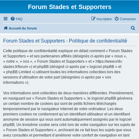
Forum Stades et Supporters
FAQ
Inscription
Connexion
R
Accueil du forum
e
Forum Stades et Supporters - Politique de confidentialité
c
h
Cette politique de confidentialité explique en détail comment « Forum Stades
et Supporters » et ses partenaires affiliés (désignés ci-après par « nous »,
e
« notre », « nos », « Forum Stades et Supporters » et « https://www.info-
r
stades.fr/forum ») et phpBB (désigné ci-après par « logiciel phpBB » et
« phpBB Limited ») utilisent toutes les informations collectées lors des
c
sessions d’utilisation de votre part (désignées ci-après par « vos
h
informations »).
e
Vos informations sont collectées de deux manières différentes. Premièrement,
r
en naviguant sur « Forum Stades et Supporters », le logiciel phpBB génèrera
un certain nombre de cookies qui sont de petits fichiers téléchargés
temporairement par le navigateur internet de votre ordinateur. Les deux
premiers cookies ne contiennent qu’un identifiant utilisateur et un identifiant
anonyme de session qui vous sont automatiquement assignés par le logiciel
phpBB. Un troisième cookie sera créé lors de votre navigation sur les sujets de
« Forum Stades et Supporters », archivant de ce fait tous les sujets que vous
avez consultés et permettant d’améliorer votre confort de navigation en tant