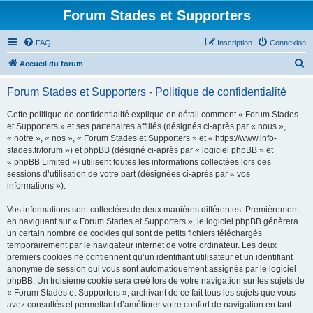
Forum Stades et Supporters
FAQ
Inscription
Connexion
R
Accueil du forum
e
Forum Stades et Supporters - Politique de confidentialité
c
h
Cette politique de confidentialité explique en détail comment « Forum Stades
et Supporters » et ses partenaires affiliés (désignés ci-après par « nous »,
e
« notre », « nos », « Forum Stades et Supporters » et « https://www.info-
r
stades.fr/forum ») et phpBB (désigné ci-après par « logiciel phpBB » et
« phpBB Limited ») utilisent toutes les informations collectées lors des
c
sessions d’utilisation de votre part (désignées ci-après par « vos
h
informations »).
e
Vos informations sont collectées de deux manières différentes. Premièrement,
r
en naviguant sur « Forum Stades et Supporters », le logiciel phpBB génèrera
un certain nombre de cookies qui sont de petits fichiers téléchargés
temporairement par le navigateur internet de votre ordinateur. Les deux
premiers cookies ne contiennent qu’un identifiant utilisateur et un identifiant
anonyme de session qui vous sont automatiquement assignés par le logiciel
phpBB. Un troisième cookie sera créé lors de votre navigation sur les sujets de
« Forum Stades et Supporters », archivant de ce fait tous les sujets que vous
avez consultés et permettant d’améliorer votre confort de navigation en tant