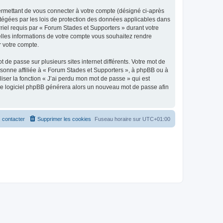
ermettant de vous connecter à votre compte (désigné ci-après
otégées par les lois de protection des données applicables dans
rriel requis par « Forum Stades et Supporters » durant votre
uelles informations de votre compte vous souhaitez rendre
r votre compte.
 de passe sur plusieurs sites internet différents. Votre mot de
sonne affiliée à « Forum Stades et Supporters », à phpBB ou à
iser la fonction « J’ai perdu mon mot de passe » qui est
t le logiciel phpBB générera alors un nouveau mot de passe afin
 contacter
Supprimer les cookies
Fuseau horaire sur
UTC+01:00