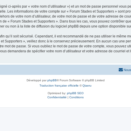
igné ci-après par « votre nom d’utilisateur ») et un mot de passe personnel vous p
elle. Les informations de votre compte sur « Forum Stades et Supporters » sont pr
dehors de votre nom d’utilisateur, de votre mot de passe et de votre adresse de cou
rétion de « Forum Stades et Supporters ». Dans tous les cas, vous pouvez contrôler q
 ou non à la liste de diffusion du logiciel phpBB depuis une option disponible su
afin qu’il soit sécurisé. Cependant, il est recommandé de ne pas utiliser le même mot
et Supporters », veillez donc à le conservez précieusement. En aucun cas une per
re mot de passe. Si vous oubliez le mot de passe de votre compte, vous pouvez util
 vous demandera de spécifier votre nom d’utilisateur et votre adresse de courriel e
Nous
Développé par
phpBB
® Forum Software © phpBB Limited
Traduction française officielle
©
Qiaeru
Optimized by:
phpBB SEO
Confidentialité
|
Conditions