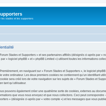
Supporters
r les stades et les supporters
entialité
 Forum Stades et Supporters » et ses partenaires affiliés (désignés ci-après par « n
par « logiciel phpBB » et « phpBB Limited ») utilisent toutes les informations collec
 Premièrement, en naviguant sur « Forum Stades et Supporters », le logiciel phpBB
de votre ordinateur. Les deux premiers cookies ne contiennent qu’un identifiant util
okie sera créé lors de votre navigation sur les sujets de « Forum Stades et Support
n tant qu’utilisateur.
 nous pouvons également créer une quatrième sorte de cookies, externes au docume
formations que vous nous envoyez et que nous collectons. Ceci peut correspondre —
porters » (désignée ci-après par « votre compte ») et les messages que vous publiez