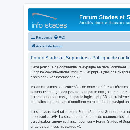
Forum Stades et 
Actualités, photos et discussions su
Raccourcis
FAQ
Accueil du forum
Forum Stades et Supporters - Politique de confid
Cette politique de confidentialité explique en détail comment «
« https://www.info-stades.fr/forum ») et phpBB (désigné ci-après 
après par « vos informations »).
Vos informations sont collectées de deux manières différentes.
fichiers téléchargés temporairement par le navigateur internet 
automatiquement assignés par le logiciel phpBB. Un troisième co
consultés et permettant d’améliorer votre confort de navigation e
Lors de votre navigation sur « Forum Stades et Supporters »,
le logiciel phpBB. La seconde manière est de récupérer les in
qu’utilisateur anonyme, l’inscription sur « Forum Stades et Sup
ci-après par « vos messages »).