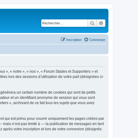
Rechercher
Recherche avancé
Inscription
Connexion
ous », « notre », « nos », « Forum Stades et Supporters » et
tées lors des sessions d’utilisation de votre part (désignées ci-
 génèrera un certain nombre de cookies qui sont de petits
isateur et un identifiant anonyme de session qui vous sont
ers », archivant de ce fait tous les sujets que vous avez
nt qui est prévu pour couvrir uniquement les pages créées par
 mais n’est pas limité à — la publication de messages en tant
 après votre inscription et lors de votre connexion (désignés