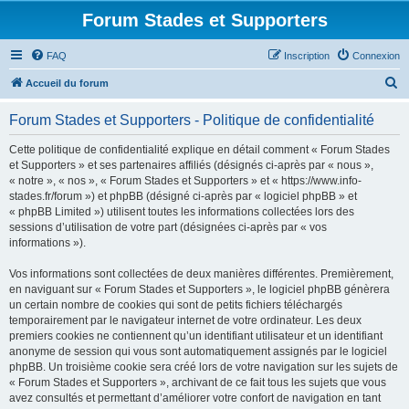
Forum Stades et Supporters
FAQ
Inscription
Connexion
R
Accueil du forum
e
Forum Stades et Supporters - Politique de confidentialité
c
h
Cette politique de confidentialité explique en détail comment « Forum Stades
et Supporters » et ses partenaires affiliés (désignés ci-après par « nous »,
e
« notre », « nos », « Forum Stades et Supporters » et « https://www.info-
r
stades.fr/forum ») et phpBB (désigné ci-après par « logiciel phpBB » et
« phpBB Limited ») utilisent toutes les informations collectées lors des
c
sessions d’utilisation de votre part (désignées ci-après par « vos
h
informations »).
e
Vos informations sont collectées de deux manières différentes. Premièrement,
r
en naviguant sur « Forum Stades et Supporters », le logiciel phpBB génèrera
un certain nombre de cookies qui sont de petits fichiers téléchargés
temporairement par le navigateur internet de votre ordinateur. Les deux
premiers cookies ne contiennent qu’un identifiant utilisateur et un identifiant
anonyme de session qui vous sont automatiquement assignés par le logiciel
phpBB. Un troisième cookie sera créé lors de votre navigation sur les sujets de
« Forum Stades et Supporters », archivant de ce fait tous les sujets que vous
avez consultés et permettant d’améliorer votre confort de navigation en tant