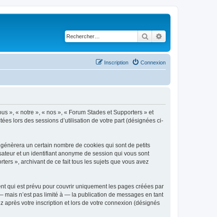
Rechercher
Recherche avancé
Inscription
Connexion
ous », « notre », « nos », « Forum Stades et Supporters » et
tées lors des sessions d’utilisation de votre part (désignées ci-
 génèrera un certain nombre de cookies qui sont de petits
isateur et un identifiant anonyme de session qui vous sont
ers », archivant de ce fait tous les sujets que vous avez
nt qui est prévu pour couvrir uniquement les pages créées par
 mais n’est pas limité à — la publication de messages en tant
 après votre inscription et lors de votre connexion (désignés