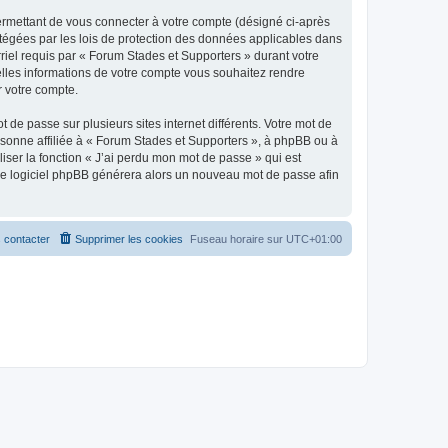
ermettant de vous connecter à votre compte (désigné ci-après
otégées par les lois de protection des données applicables dans
rriel requis par « Forum Stades et Supporters » durant votre
uelles informations de votre compte vous souhaitez rendre
r votre compte.
 de passe sur plusieurs sites internet différents. Votre mot de
sonne affiliée à « Forum Stades et Supporters », à phpBB ou à
iser la fonction « J’ai perdu mon mot de passe » qui est
t le logiciel phpBB générera alors un nouveau mot de passe afin
 contacter
Supprimer les cookies
Fuseau horaire sur
UTC+01:00