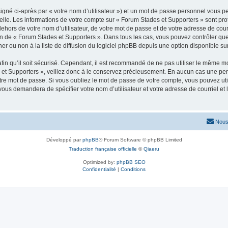
igné ci-après par « votre nom d’utilisateur ») et un mot de passe personnel vous p
elle. Les informations de votre compte sur « Forum Stades et Supporters » sont pr
dehors de votre nom d’utilisateur, de votre mot de passe et de votre adresse de cou
rétion de « Forum Stades et Supporters ». Dans tous les cas, vous pouvez contrôler q
 ou non à la liste de diffusion du logiciel phpBB depuis une option disponible su
afin qu’il soit sécurisé. Cependant, il est recommandé de ne pas utiliser le même mot
et Supporters », veillez donc à le conservez précieusement. En aucun cas une per
re mot de passe. Si vous oubliez le mot de passe de votre compte, vous pouvez util
 vous demandera de spécifier votre nom d’utilisateur et votre adresse de courriel e
Nous
Développé par
phpBB
® Forum Software © phpBB Limited
Traduction française officielle
©
Qiaeru
Optimized by:
phpBB SEO
Confidentialité
|
Conditions