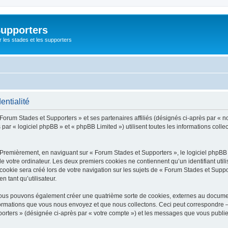
Supporters
r les stades et les supporters
entialité
 Forum Stades et Supporters » et ses partenaires affiliés (désignés ci-après par « n
par « logiciel phpBB » et « phpBB Limited ») utilisent toutes les informations collec
 Premièrement, en naviguant sur « Forum Stades et Supporters », le logiciel phpBB
de votre ordinateur. Les deux premiers cookies ne contiennent qu’un identifiant util
okie sera créé lors de votre navigation sur les sujets de « Forum Stades et Support
n tant qu’utilisateur.
 nous pouvons également créer une quatrième sorte de cookies, externes au docume
formations que vous nous envoyez et que nous collectons. Ceci peut correspondre —
porters » (désignée ci-après par « votre compte ») et les messages que vous publiez