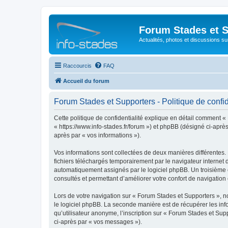
Forum Stades et 
Actualités, photos et discussions su
Raccourcis
FAQ
Accueil du forum
Forum Stades et Supporters - Politique de confid
Cette politique de confidentialité explique en détail comment «
« https://www.info-stades.fr/forum ») et phpBB (désigné ci-après 
après par « vos informations »).
Vos informations sont collectées de deux manières différentes.
fichiers téléchargés temporairement par le navigateur internet 
automatiquement assignés par le logiciel phpBB. Un troisième co
consultés et permettant d’améliorer votre confort de navigation e
Lors de votre navigation sur « Forum Stades et Supporters »,
le logiciel phpBB. La seconde manière est de récupérer les in
qu’utilisateur anonyme, l’inscription sur « Forum Stades et Sup
ci-après par « vos messages »).