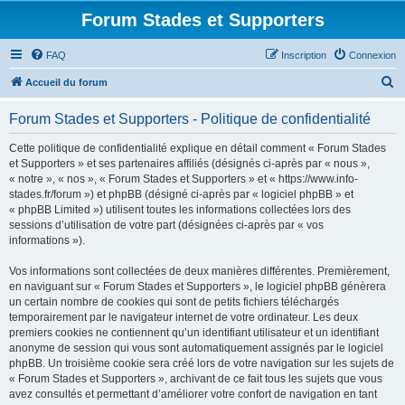
Forum Stades et Supporters
FAQ
Inscription
Connexion
R
Accueil du forum
e
Forum Stades et Supporters - Politique de confidentialité
c
h
Cette politique de confidentialité explique en détail comment « Forum Stades
et Supporters » et ses partenaires affiliés (désignés ci-après par « nous »,
e
« notre », « nos », « Forum Stades et Supporters » et « https://www.info-
r
stades.fr/forum ») et phpBB (désigné ci-après par « logiciel phpBB » et
« phpBB Limited ») utilisent toutes les informations collectées lors des
c
sessions d’utilisation de votre part (désignées ci-après par « vos
h
informations »).
e
Vos informations sont collectées de deux manières différentes. Premièrement,
r
en naviguant sur « Forum Stades et Supporters », le logiciel phpBB génèrera
un certain nombre de cookies qui sont de petits fichiers téléchargés
temporairement par le navigateur internet de votre ordinateur. Les deux
premiers cookies ne contiennent qu’un identifiant utilisateur et un identifiant
anonyme de session qui vous sont automatiquement assignés par le logiciel
phpBB. Un troisième cookie sera créé lors de votre navigation sur les sujets de
« Forum Stades et Supporters », archivant de ce fait tous les sujets que vous
avez consultés et permettant d’améliorer votre confort de navigation en tant