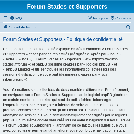
Forum Stades et Supporters
FAQ
Inscription
Connexion
R
Accueil du forum
e
Forum Stades et Supporters - Politique de confidentialité
c
h
Cette politique de confidentialité explique en détail comment « Forum Stades
et Supporters » et ses partenaires affiliés (désignés ci-après par « nous »,
e
« notre », « nos », « Forum Stades et Supporters » et « https://www.info-
r
stades.fr/forum ») et phpBB (désigné ci-après par « logiciel phpBB » et
« phpBB Limited ») utilisent toutes les informations collectées lors des
c
sessions d’utilisation de votre part (désignées ci-après par « vos
h
informations »).
e
Vos informations sont collectées de deux manières différentes. Premièrement,
r
en naviguant sur « Forum Stades et Supporters », le logiciel phpBB génèrera
un certain nombre de cookies qui sont de petits fichiers téléchargés
temporairement par le navigateur internet de votre ordinateur. Les deux
premiers cookies ne contiennent qu’un identifiant utilisateur et un identifiant
anonyme de session qui vous sont automatiquement assignés par le logiciel
phpBB. Un troisième cookie sera créé lors de votre navigation sur les sujets de
« Forum Stades et Supporters », archivant de ce fait tous les sujets que vous
avez consultés et permettant d’améliorer votre confort de navigation en tant