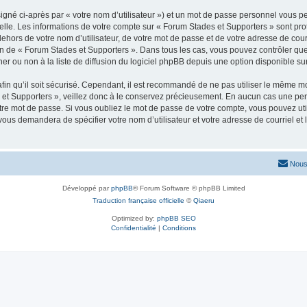
igné ci-après par « votre nom d’utilisateur ») et un mot de passe personnel vous p
elle. Les informations de votre compte sur « Forum Stades et Supporters » sont pr
dehors de votre nom d’utilisateur, de votre mot de passe et de votre adresse de cou
rétion de « Forum Stades et Supporters ». Dans tous les cas, vous pouvez contrôler q
 ou non à la liste de diffusion du logiciel phpBB depuis une option disponible su
afin qu’il soit sécurisé. Cependant, il est recommandé de ne pas utiliser le même mot
et Supporters », veillez donc à le conservez précieusement. En aucun cas une per
re mot de passe. Si vous oubliez le mot de passe de votre compte, vous pouvez util
 vous demandera de spécifier votre nom d’utilisateur et votre adresse de courriel e
Nous
Développé par
phpBB
® Forum Software © phpBB Limited
Traduction française officielle
©
Qiaeru
Optimized by:
phpBB SEO
Confidentialité
|
Conditions