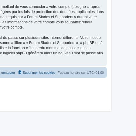
ermettant de vous connecter à votre compte (désigné ci-après
otégées par les lois de protection des données applicables dans
rriel requis par « Forum Stades et Supporters » durant votre
uelles informations de votre compte vous souhaitez rendre
r votre compte.
 de passe sur plusieurs sites internet différents. Votre mot de
sonne affiliée à « Forum Stades et Supporters », à phpBB ou à
iser la fonction « J’ai perdu mon mot de passe » qui est
t le logiciel phpBB générera alors un nouveau mot de passe afin
 contacter
Supprimer les cookies
Fuseau horaire sur
UTC+01:00