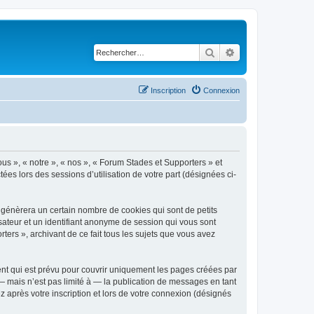
Rechercher
Recherche avancé
Inscription
Connexion
ous », « notre », « nos », « Forum Stades et Supporters » et
tées lors des sessions d’utilisation de votre part (désignées ci-
 génèrera un certain nombre de cookies qui sont de petits
isateur et un identifiant anonyme de session qui vous sont
ers », archivant de ce fait tous les sujets que vous avez
nt qui est prévu pour couvrir uniquement les pages créées par
 mais n’est pas limité à — la publication de messages en tant
 après votre inscription et lors de votre connexion (désignés