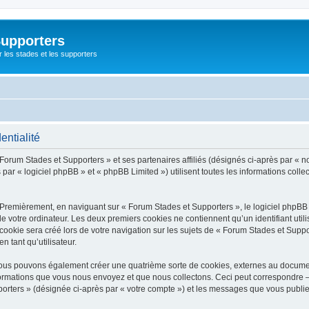
Supporters
r les stades et les supporters
entialité
 Forum Stades et Supporters » et ses partenaires affiliés (désignés ci-après par « n
par « logiciel phpBB » et « phpBB Limited ») utilisent toutes les informations collec
 Premièrement, en naviguant sur « Forum Stades et Supporters », le logiciel phpBB
de votre ordinateur. Les deux premiers cookies ne contiennent qu’un identifiant util
okie sera créé lors de votre navigation sur les sujets de « Forum Stades et Support
n tant qu’utilisateur.
 nous pouvons également créer une quatrième sorte de cookies, externes au docume
formations que vous nous envoyez et que nous collectons. Ceci peut correspondre —
porters » (désignée ci-après par « votre compte ») et les messages que vous publiez