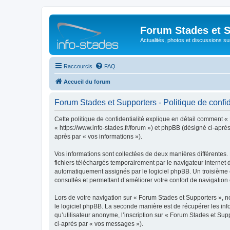
Forum Stades et 
Actualités, photos et discussions su
Raccourcis
FAQ
Accueil du forum
Forum Stades et Supporters - Politique de confid
Cette politique de confidentialité explique en détail comment «
« https://www.info-stades.fr/forum ») et phpBB (désigné ci-après 
après par « vos informations »).
Vos informations sont collectées de deux manières différentes.
fichiers téléchargés temporairement par le navigateur internet 
automatiquement assignés par le logiciel phpBB. Un troisième co
consultés et permettant d’améliorer votre confort de navigation e
Lors de votre navigation sur « Forum Stades et Supporters »,
le logiciel phpBB. La seconde manière est de récupérer les in
qu’utilisateur anonyme, l’inscription sur « Forum Stades et Sup
ci-après par « vos messages »).