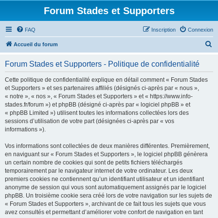
Forum Stades et Supporters
FAQ
Inscription
Connexion
R
Accueil du forum
e
Forum Stades et Supporters - Politique de confidentialité
c
h
Cette politique de confidentialité explique en détail comment « Forum Stades
et Supporters » et ses partenaires affiliés (désignés ci-après par « nous »,
e
« notre », « nos », « Forum Stades et Supporters » et « https://www.info-
r
stades.fr/forum ») et phpBB (désigné ci-après par « logiciel phpBB » et
« phpBB Limited ») utilisent toutes les informations collectées lors des
c
sessions d’utilisation de votre part (désignées ci-après par « vos
h
informations »).
e
Vos informations sont collectées de deux manières différentes. Premièrement,
r
en naviguant sur « Forum Stades et Supporters », le logiciel phpBB génèrera
un certain nombre de cookies qui sont de petits fichiers téléchargés
temporairement par le navigateur internet de votre ordinateur. Les deux
premiers cookies ne contiennent qu’un identifiant utilisateur et un identifiant
anonyme de session qui vous sont automatiquement assignés par le logiciel
phpBB. Un troisième cookie sera créé lors de votre navigation sur les sujets de
« Forum Stades et Supporters », archivant de ce fait tous les sujets que vous
avez consultés et permettant d’améliorer votre confort de navigation en tant