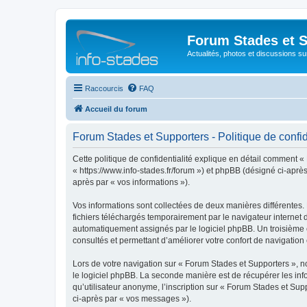
Forum Stades et 
Actualités, photos et discussions su
Raccourcis
FAQ
Accueil du forum
Forum Stades et Supporters - Politique de confid
Cette politique de confidentialité explique en détail comment «
« https://www.info-stades.fr/forum ») et phpBB (désigné ci-après 
après par « vos informations »).
Vos informations sont collectées de deux manières différentes.
fichiers téléchargés temporairement par le navigateur internet 
automatiquement assignés par le logiciel phpBB. Un troisième co
consultés et permettant d’améliorer votre confort de navigation e
Lors de votre navigation sur « Forum Stades et Supporters »,
le logiciel phpBB. La seconde manière est de récupérer les in
qu’utilisateur anonyme, l’inscription sur « Forum Stades et Sup
ci-après par « vos messages »).