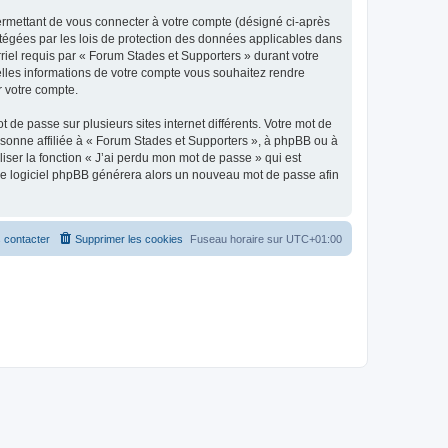
ermettant de vous connecter à votre compte (désigné ci-après
otégées par les lois de protection des données applicables dans
rriel requis par « Forum Stades et Supporters » durant votre
uelles informations de votre compte vous souhaitez rendre
r votre compte.
 de passe sur plusieurs sites internet différents. Votre mot de
sonne affiliée à « Forum Stades et Supporters », à phpBB ou à
iser la fonction « J’ai perdu mon mot de passe » qui est
t le logiciel phpBB générera alors un nouveau mot de passe afin
 contacter
Supprimer les cookies
Fuseau horaire sur
UTC+01:00