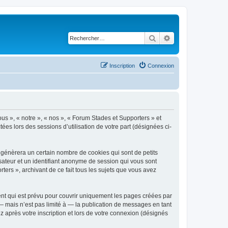
Rechercher
Recherche avancé
Inscription
Connexion
ous », « notre », « nos », « Forum Stades et Supporters » et
tées lors des sessions d’utilisation de votre part (désignées ci-
 génèrera un certain nombre de cookies qui sont de petits
isateur et un identifiant anonyme de session qui vous sont
ers », archivant de ce fait tous les sujets que vous avez
nt qui est prévu pour couvrir uniquement les pages créées par
 mais n’est pas limité à — la publication de messages en tant
 après votre inscription et lors de votre connexion (désignés