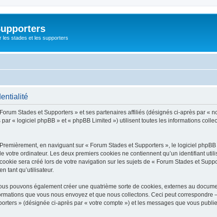
Supporters
r les stades et les supporters
entialité
 Forum Stades et Supporters » et ses partenaires affiliés (désignés ci-après par « n
par « logiciel phpBB » et « phpBB Limited ») utilisent toutes les informations collec
 Premièrement, en naviguant sur « Forum Stades et Supporters », le logiciel phpBB
de votre ordinateur. Les deux premiers cookies ne contiennent qu’un identifiant util
okie sera créé lors de votre navigation sur les sujets de « Forum Stades et Support
n tant qu’utilisateur.
 nous pouvons également créer une quatrième sorte de cookies, externes au docume
formations que vous nous envoyez et que nous collectons. Ceci peut correspondre —
porters » (désignée ci-après par « votre compte ») et les messages que vous publiez