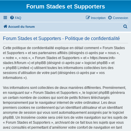
Forum Stades et Supporters
FAQ
Inscription
Connexion
R
Accueil du forum
e
Forum Stades et Supporters - Politique de confidentialité
c
h
Cette politique de confidentialité explique en détail comment « Forum Stades
et Supporters » et ses partenaires affiliés (désignés ci-après par « nous »,
e
« notre », « nos », « Forum Stades et Supporters » et « https://www.info-
r
stades.fr/forum ») et phpBB (désigné ci-après par « logiciel phpBB » et
« phpBB Limited ») utilisent toutes les informations collectées lors des
c
sessions d’utilisation de votre part (désignées ci-après par « vos
h
informations »).
e
Vos informations sont collectées de deux manières différentes. Premièrement,
r
en naviguant sur « Forum Stades et Supporters », le logiciel phpBB génèrera
un certain nombre de cookies qui sont de petits fichiers téléchargés
temporairement par le navigateur internet de votre ordinateur. Les deux
premiers cookies ne contiennent qu’un identifiant utilisateur et un identifiant
anonyme de session qui vous sont automatiquement assignés par le logiciel
phpBB. Un troisième cookie sera créé lors de votre navigation sur les sujets de
« Forum Stades et Supporters », archivant de ce fait tous les sujets que vous
avez consultés et permettant d’améliorer votre confort de navigation en tant