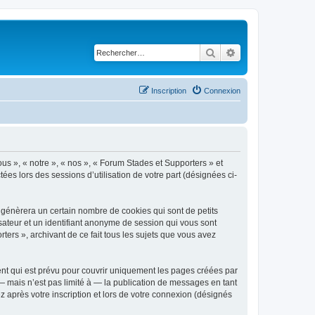
Rechercher
Recherche avancé
Inscription
Connexion
ous », « notre », « nos », « Forum Stades et Supporters » et
tées lors des sessions d’utilisation de votre part (désignées ci-
 génèrera un certain nombre de cookies qui sont de petits
isateur et un identifiant anonyme de session qui vous sont
ers », archivant de ce fait tous les sujets que vous avez
nt qui est prévu pour couvrir uniquement les pages créées par
 mais n’est pas limité à — la publication de messages en tant
 après votre inscription et lors de votre connexion (désignés