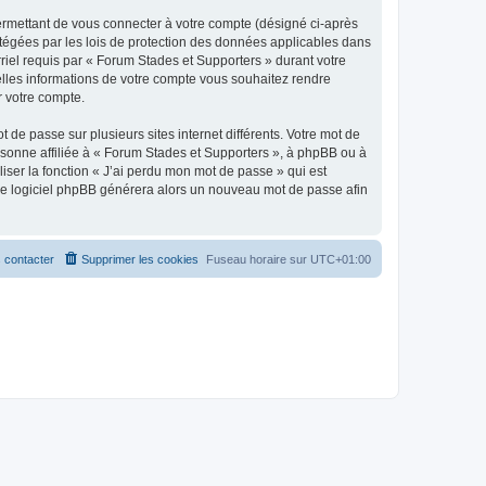
ermettant de vous connecter à votre compte (désigné ci-après
otégées par les lois de protection des données applicables dans
rriel requis par « Forum Stades et Supporters » durant votre
uelles informations de votre compte vous souhaitez rendre
r votre compte.
 de passe sur plusieurs sites internet différents. Votre mot de
sonne affiliée à « Forum Stades et Supporters », à phpBB ou à
iser la fonction « J’ai perdu mon mot de passe » qui est
t le logiciel phpBB générera alors un nouveau mot de passe afin
 contacter
Supprimer les cookies
Fuseau horaire sur
UTC+01:00