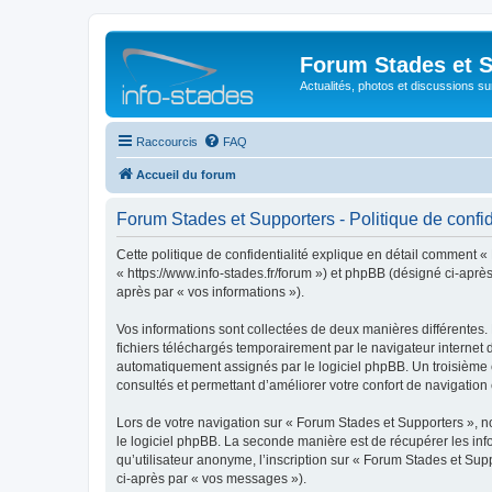
Forum Stades et 
Actualités, photos et discussions su
Raccourcis
FAQ
Accueil du forum
Forum Stades et Supporters - Politique de confid
Cette politique de confidentialité explique en détail comment «
« https://www.info-stades.fr/forum ») et phpBB (désigné ci-après 
après par « vos informations »).
Vos informations sont collectées de deux manières différentes.
fichiers téléchargés temporairement par le navigateur internet 
automatiquement assignés par le logiciel phpBB. Un troisième co
consultés et permettant d’améliorer votre confort de navigation e
Lors de votre navigation sur « Forum Stades et Supporters »,
le logiciel phpBB. La seconde manière est de récupérer les in
qu’utilisateur anonyme, l’inscription sur « Forum Stades et Sup
ci-après par « vos messages »).