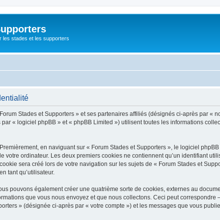
Supporters
r les stades et les supporters
entialité
 Forum Stades et Supporters » et ses partenaires affiliés (désignés ci-après par « n
par « logiciel phpBB » et « phpBB Limited ») utilisent toutes les informations collec
 Premièrement, en naviguant sur « Forum Stades et Supporters », le logiciel phpBB
de votre ordinateur. Les deux premiers cookies ne contiennent qu’un identifiant util
okie sera créé lors de votre navigation sur les sujets de « Forum Stades et Support
n tant qu’utilisateur.
 nous pouvons également créer une quatrième sorte de cookies, externes au docume
formations que vous nous envoyez et que nous collectons. Ceci peut correspondre —
porters » (désignée ci-après par « votre compte ») et les messages que vous publiez