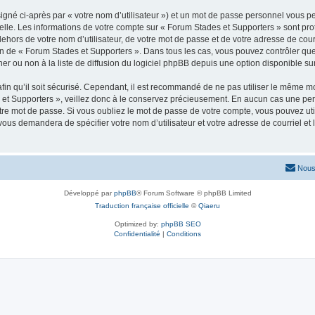
igné ci-après par « votre nom d’utilisateur ») et un mot de passe personnel vous p
elle. Les informations de votre compte sur « Forum Stades et Supporters » sont pr
dehors de votre nom d’utilisateur, de votre mot de passe et de votre adresse de cou
rétion de « Forum Stades et Supporters ». Dans tous les cas, vous pouvez contrôler q
 ou non à la liste de diffusion du logiciel phpBB depuis une option disponible su
afin qu’il soit sécurisé. Cependant, il est recommandé de ne pas utiliser le même mot
et Supporters », veillez donc à le conservez précieusement. En aucun cas une per
re mot de passe. Si vous oubliez le mot de passe de votre compte, vous pouvez util
 vous demandera de spécifier votre nom d’utilisateur et votre adresse de courriel e
Nous
Développé par
phpBB
® Forum Software © phpBB Limited
Traduction française officielle
©
Qiaeru
Optimized by:
phpBB SEO
Confidentialité
|
Conditions