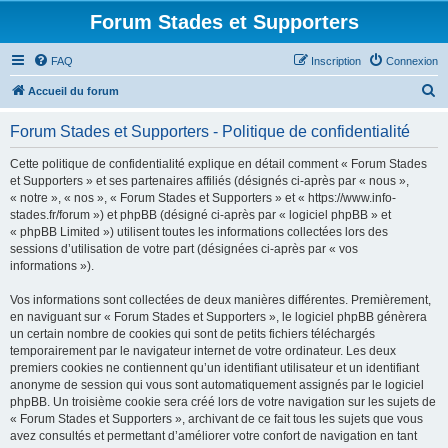
Forum Stades et Supporters
FAQ
Inscription
Connexion
R
Accueil du forum
e
Forum Stades et Supporters - Politique de confidentialité
c
h
Cette politique de confidentialité explique en détail comment « Forum Stades
et Supporters » et ses partenaires affiliés (désignés ci-après par « nous »,
e
« notre », « nos », « Forum Stades et Supporters » et « https://www.info-
r
stades.fr/forum ») et phpBB (désigné ci-après par « logiciel phpBB » et
« phpBB Limited ») utilisent toutes les informations collectées lors des
c
sessions d’utilisation de votre part (désignées ci-après par « vos
h
informations »).
e
Vos informations sont collectées de deux manières différentes. Premièrement,
r
en naviguant sur « Forum Stades et Supporters », le logiciel phpBB génèrera
un certain nombre de cookies qui sont de petits fichiers téléchargés
temporairement par le navigateur internet de votre ordinateur. Les deux
premiers cookies ne contiennent qu’un identifiant utilisateur et un identifiant
anonyme de session qui vous sont automatiquement assignés par le logiciel
phpBB. Un troisième cookie sera créé lors de votre navigation sur les sujets de
« Forum Stades et Supporters », archivant de ce fait tous les sujets que vous
avez consultés et permettant d’améliorer votre confort de navigation en tant