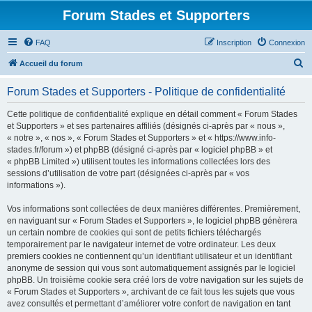
Forum Stades et Supporters
FAQ
Inscription
Connexion
R
Accueil du forum
e
Forum Stades et Supporters - Politique de confidentialité
c
h
Cette politique de confidentialité explique en détail comment « Forum Stades
et Supporters » et ses partenaires affiliés (désignés ci-après par « nous »,
e
« notre », « nos », « Forum Stades et Supporters » et « https://www.info-
r
stades.fr/forum ») et phpBB (désigné ci-après par « logiciel phpBB » et
« phpBB Limited ») utilisent toutes les informations collectées lors des
c
sessions d’utilisation de votre part (désignées ci-après par « vos
h
informations »).
e
Vos informations sont collectées de deux manières différentes. Premièrement,
r
en naviguant sur « Forum Stades et Supporters », le logiciel phpBB génèrera
un certain nombre de cookies qui sont de petits fichiers téléchargés
temporairement par le navigateur internet de votre ordinateur. Les deux
premiers cookies ne contiennent qu’un identifiant utilisateur et un identifiant
anonyme de session qui vous sont automatiquement assignés par le logiciel
phpBB. Un troisième cookie sera créé lors de votre navigation sur les sujets de
« Forum Stades et Supporters », archivant de ce fait tous les sujets que vous
avez consultés et permettant d’améliorer votre confort de navigation en tant