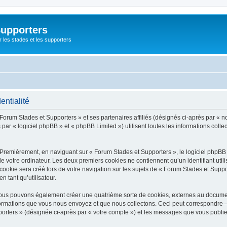
Supporters
r les stades et les supporters
entialité
 Forum Stades et Supporters » et ses partenaires affiliés (désignés ci-après par « n
par « logiciel phpBB » et « phpBB Limited ») utilisent toutes les informations collec
 Premièrement, en naviguant sur « Forum Stades et Supporters », le logiciel phpBB
de votre ordinateur. Les deux premiers cookies ne contiennent qu’un identifiant util
okie sera créé lors de votre navigation sur les sujets de « Forum Stades et Support
n tant qu’utilisateur.
 nous pouvons également créer une quatrième sorte de cookies, externes au docume
formations que vous nous envoyez et que nous collectons. Ceci peut correspondre —
porters » (désignée ci-après par « votre compte ») et les messages que vous publiez