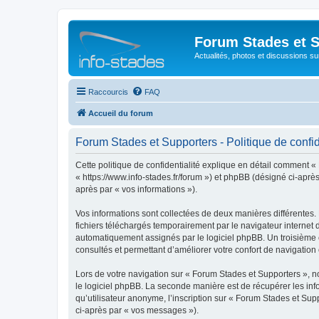
Forum Stades et 
Actualités, photos et discussions su
Raccourcis
FAQ
Accueil du forum
Forum Stades et Supporters - Politique de confid
Cette politique de confidentialité explique en détail comment «
« https://www.info-stades.fr/forum ») et phpBB (désigné ci-après 
après par « vos informations »).
Vos informations sont collectées de deux manières différentes.
fichiers téléchargés temporairement par le navigateur internet 
automatiquement assignés par le logiciel phpBB. Un troisième co
consultés et permettant d’améliorer votre confort de navigation e
Lors de votre navigation sur « Forum Stades et Supporters »,
le logiciel phpBB. La seconde manière est de récupérer les in
qu’utilisateur anonyme, l’inscription sur « Forum Stades et Sup
ci-après par « vos messages »).