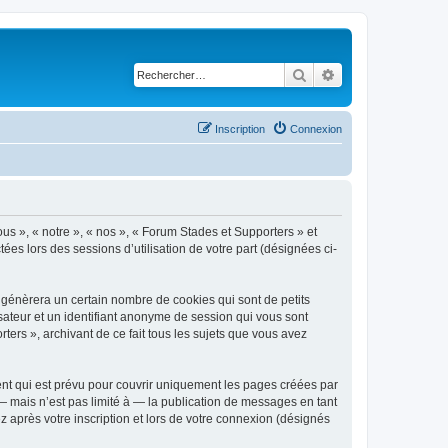
Rechercher
Recherche avancé
Inscription
Connexion
ous », « notre », « nos », « Forum Stades et Supporters » et
tées lors des sessions d’utilisation de votre part (désignées ci-
 génèrera un certain nombre de cookies qui sont de petits
isateur et un identifiant anonyme de session qui vous sont
ers », archivant de ce fait tous les sujets que vous avez
nt qui est prévu pour couvrir uniquement les pages créées par
 mais n’est pas limité à — la publication de messages en tant
 après votre inscription et lors de votre connexion (désignés