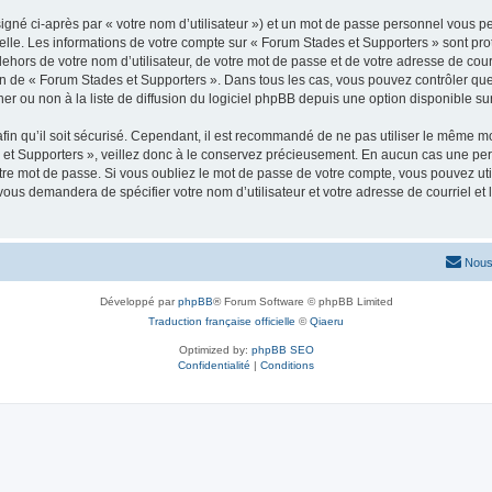
igné ci-après par « votre nom d’utilisateur ») et un mot de passe personnel vous p
elle. Les informations de votre compte sur « Forum Stades et Supporters » sont pr
dehors de votre nom d’utilisateur, de votre mot de passe et de votre adresse de cou
rétion de « Forum Stades et Supporters ». Dans tous les cas, vous pouvez contrôler q
 ou non à la liste de diffusion du logiciel phpBB depuis une option disponible su
afin qu’il soit sécurisé. Cependant, il est recommandé de ne pas utiliser le même mot
et Supporters », veillez donc à le conservez précieusement. En aucun cas une per
re mot de passe. Si vous oubliez le mot de passe de votre compte, vous pouvez util
 vous demandera de spécifier votre nom d’utilisateur et votre adresse de courriel e
Nous
Développé par
phpBB
® Forum Software © phpBB Limited
Traduction française officielle
©
Qiaeru
Optimized by:
phpBB SEO
Confidentialité
|
Conditions