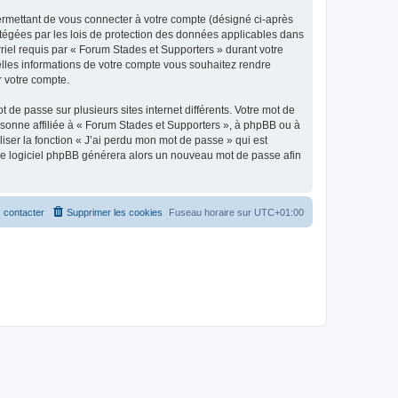
ermettant de vous connecter à votre compte (désigné ci-après
otégées par les lois de protection des données applicables dans
rriel requis par « Forum Stades et Supporters » durant votre
uelles informations de votre compte vous souhaitez rendre
r votre compte.
 de passe sur plusieurs sites internet différents. Votre mot de
sonne affiliée à « Forum Stades et Supporters », à phpBB ou à
iser la fonction « J’ai perdu mon mot de passe » qui est
t le logiciel phpBB générera alors un nouveau mot de passe afin
 contacter
Supprimer les cookies
Fuseau horaire sur
UTC+01:00