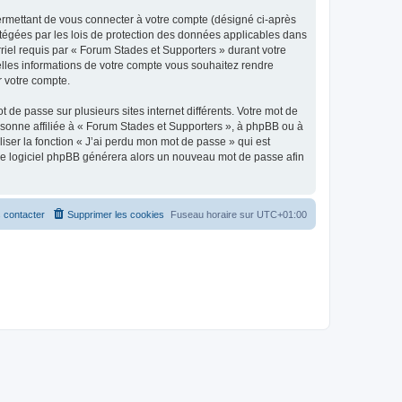
ermettant de vous connecter à votre compte (désigné ci-après
otégées par les lois de protection des données applicables dans
rriel requis par « Forum Stades et Supporters » durant votre
uelles informations de votre compte vous souhaitez rendre
r votre compte.
 de passe sur plusieurs sites internet différents. Votre mot de
sonne affiliée à « Forum Stades et Supporters », à phpBB ou à
iser la fonction « J’ai perdu mon mot de passe » qui est
t le logiciel phpBB générera alors un nouveau mot de passe afin
 contacter
Supprimer les cookies
Fuseau horaire sur
UTC+01:00