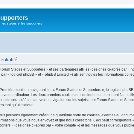
Supporters
r les stades et les supporters
entialité
 Forum Stades et Supporters » et ses partenaires affiliés (désignés ci-après par « n
par « logiciel phpBB » et « phpBB Limited ») utilisent toutes les informations collec
 Premièrement, en naviguant sur « Forum Stades et Supporters », le logiciel phpBB
de votre ordinateur. Les deux premiers cookies ne contiennent qu’un identifiant util
okie sera créé lors de votre navigation sur les sujets de « Forum Stades et Support
n tant qu’utilisateur.
 nous pouvons également créer une quatrième sorte de cookies, externes au docume
formations que vous nous envoyez et que nous collectons. Ceci peut correspondre —
porters » (désignée ci-après par « votre compte ») et les messages que vous publiez