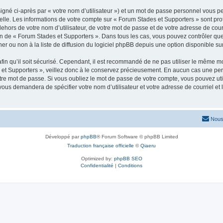
igné ci-après par « votre nom d’utilisateur ») et un mot de passe personnel vous p
elle. Les informations de votre compte sur « Forum Stades et Supporters » sont pr
dehors de votre nom d’utilisateur, de votre mot de passe et de votre adresse de cou
rétion de « Forum Stades et Supporters ». Dans tous les cas, vous pouvez contrôler q
 ou non à la liste de diffusion du logiciel phpBB depuis une option disponible su
afin qu’il soit sécurisé. Cependant, il est recommandé de ne pas utiliser le même mot
et Supporters », veillez donc à le conservez précieusement. En aucun cas une per
re mot de passe. Si vous oubliez le mot de passe de votre compte, vous pouvez util
 vous demandera de spécifier votre nom d’utilisateur et votre adresse de courriel e
Nous
Développé par
phpBB
® Forum Software © phpBB Limited
Traduction française officielle
©
Qiaeru
Optimized by:
phpBB SEO
Confidentialité
|
Conditions