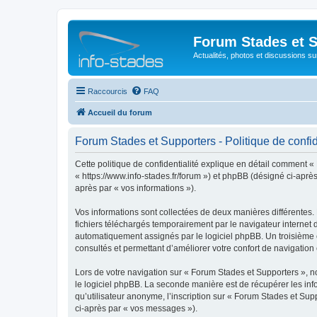
Forum Stades et 
Actualités, photos et discussions su
Raccourcis
FAQ
Accueil du forum
Forum Stades et Supporters - Politique de confid
Cette politique de confidentialité explique en détail comment «
« https://www.info-stades.fr/forum ») et phpBB (désigné ci-après 
après par « vos informations »).
Vos informations sont collectées de deux manières différentes.
fichiers téléchargés temporairement par le navigateur internet 
automatiquement assignés par le logiciel phpBB. Un troisième co
consultés et permettant d’améliorer votre confort de navigation e
Lors de votre navigation sur « Forum Stades et Supporters »,
le logiciel phpBB. La seconde manière est de récupérer les in
qu’utilisateur anonyme, l’inscription sur « Forum Stades et Sup
ci-après par « vos messages »).