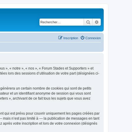
Rechercher
Recherche avancé
Inscription
Connexion
ous », « notre », « nos », « Forum Stades et Supporters » et
tées lors des sessions d’utilisation de votre part (désignées ci-
 génèrera un certain nombre de cookies qui sont de petits
isateur et un identifiant anonyme de session qui vous sont
ers », archivant de ce fait tous les sujets que vous avez
nt qui est prévu pour couvrir uniquement les pages créées par
 mais n’est pas limité à — la publication de messages en tant
 après votre inscription et lors de votre connexion (désignés