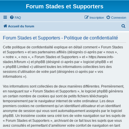
Forum Stades et Supporters
FAQ
Inscription
Connexion
R
Accueil du forum
e
Forum Stades et Supporters - Politique de confidentialité
c
h
Cette politique de confidentialité explique en détail comment « Forum Stades
et Supporters » et ses partenaires affiliés (désignés ci-après par « nous »,
e
« notre », « nos », « Forum Stades et Supporters » et « https://www.info-
r
stades.fr/forum ») et phpBB (désigné ci-après par « logiciel phpBB » et
« phpBB Limited ») utilisent toutes les informations collectées lors des
c
sessions d’utilisation de votre part (désignées ci-après par « vos
h
informations »).
e
Vos informations sont collectées de deux manières différentes. Premièrement,
r
en naviguant sur « Forum Stades et Supporters », le logiciel phpBB génèrera
un certain nombre de cookies qui sont de petits fichiers téléchargés
temporairement par le navigateur internet de votre ordinateur. Les deux
premiers cookies ne contiennent qu’un identifiant utilisateur et un identifiant
anonyme de session qui vous sont automatiquement assignés par le logiciel
phpBB. Un troisième cookie sera créé lors de votre navigation sur les sujets de
« Forum Stades et Supporters », archivant de ce fait tous les sujets que vous
avez consultés et permettant d’améliorer votre confort de navigation en tant