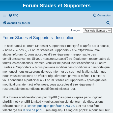
Forum Stades et Supporters
FAQ
Connexion
R
Accueil du forum
e
Langue :
c
Forum Stades et Supporters - Inscription
h
En accédant à « Forum Stades et Supporters » (désigné ci-après par « nous »,
e
« notre », « nos », « Forum Stades et Supporters » et « https://www.info-
r
stades.fr/forum »), vous acceptez d’être légalement responsable des
conditions suivantes. Si vous n’acceptez pas d’être légalement responsable de
c
toutes les conditions suivantes, veuillez ne pas utiliser et accéder à « Forum
h
Stades et Supporters ». Nous pouvons modifier ces conditions à n’importe quel
e
moment et nous essaierons de vous informer de ces modifications, bien que
nous vous conseillons de vérifier régulièrement par vous-même. En effet, si
r
vous continuez à participer à « Forum Stades et Supporters » après que des
modifications aient été effectuées, vous acceptez d’être légalement
responsable des conditions modifiées et mises à jour.
Nos forums sont développés par phpBB (désignés ci-après par « logiciel
phpBB » et « phpBB Limited ») qui est un logiciel de forum de discussions
déclaré sous la «
licence publique générale GNU 2.0
» et qui peut être
téléchargé sur
le site de phpBB
(en anglais). Le logiciel phpBB a pour seul but