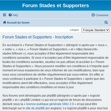
Forum Stades et Supporters
FAQ
Connexion
R
Accueil du forum
e
Langue :
c
Forum Stades et Supporters - Inscription
h
En accédant à « Forum Stades et Supporters » (désigné ci-après par « nous »,
e
« notre », « nos », « Forum Stades et Supporters » et « https://www.info-
r
stades.fr/forum »), vous acceptez d’être légalement responsable des
conditions suivantes. Si vous n’acceptez pas d’être légalement responsable de
c
toutes les conditions suivantes, veuillez ne pas utiliser et accéder à « Forum
h
Stades et Supporters ». Nous pouvons modifier ces conditions à n’importe quel
e
moment et nous essaierons de vous informer de ces modifications, bien que
nous vous conseillons de vérifier régulièrement par vous-même. En effet, si
r
vous continuez à participer à « Forum Stades et Supporters » après que des
modifications aient été effectuées, vous acceptez d’être légalement
responsable des conditions modifiées et mises à jour.
Nos forums sont développés par phpBB (désignés ci-après par « logiciel
phpBB » et « phpBB Limited ») qui est un logiciel de forum de discussions
déclaré sous la «
licence publique générale GNU 2.0
» et qui peut être
téléchargé sur
le site de phpBB
(en anglais). Le logiciel phpBB a pour seul but