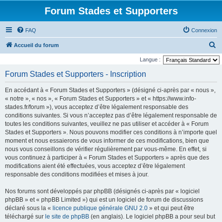
Forum Stades et Supporters
FAQ
Connexion
R
Accueil du forum
e
Langue :
c
Forum Stades et Supporters - Inscription
h
En accédant à « Forum Stades et Supporters » (désigné ci-après par « nous »,
e
« notre », « nos », « Forum Stades et Supporters » et « https://www.info-
r
stades.fr/forum »), vous acceptez d’être légalement responsable des
conditions suivantes. Si vous n’acceptez pas d’être légalement responsable de
c
toutes les conditions suivantes, veuillez ne pas utiliser et accéder à « Forum
h
Stades et Supporters ». Nous pouvons modifier ces conditions à n’importe quel
e
moment et nous essaierons de vous informer de ces modifications, bien que
nous vous conseillons de vérifier régulièrement par vous-même. En effet, si
r
vous continuez à participer à « Forum Stades et Supporters » après que des
modifications aient été effectuées, vous acceptez d’être légalement
responsable des conditions modifiées et mises à jour.
Nos forums sont développés par phpBB (désignés ci-après par « logiciel
phpBB » et « phpBB Limited ») qui est un logiciel de forum de discussions
déclaré sous la «
licence publique générale GNU 2.0
» et qui peut être
téléchargé sur
le site de phpBB
(en anglais). Le logiciel phpBB a pour seul but