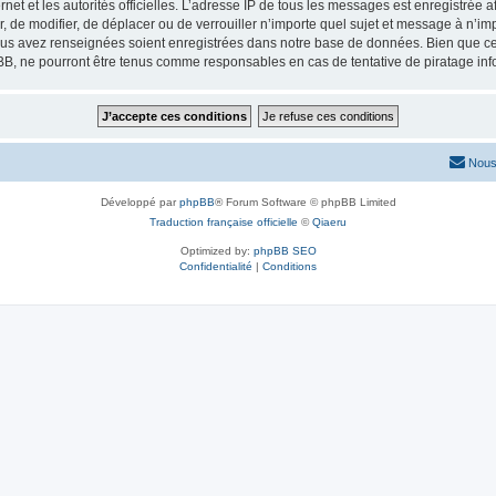
ernet et les autorités officielles. L’adresse IP de tous les messages est enregistrée
er, de modifier, de déplacer ou de verrouiller n’importe quel sujet et message à n’
vous avez renseignées soient enregistrées dans notre base de données. Bien que ces
BB, ne pourront être tenus comme responsables en cas de tentative de piratage in
Nous
Développé par
phpBB
® Forum Software © phpBB Limited
Traduction française officielle
©
Qiaeru
Optimized by:
phpBB SEO
Confidentialité
|
Conditions