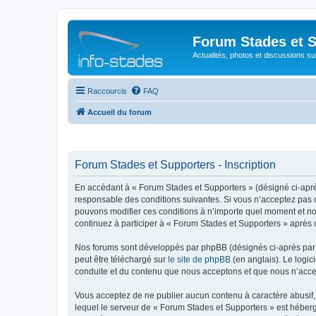
Forum Stades et 
Actualités, photos et discussions su
Raccourcis
FAQ
Accueil du forum
Forum Stades et Supporters - Inscription
En accédant à « Forum Stades et Supporters » (désigné ci-après 
responsable des conditions suivantes. Si vous n’acceptez pas d
pouvons modifier ces conditions à n’importe quel moment et no
continuez à participer à « Forum Stades et Supporters » après 
Nos forums sont développés par phpBB (désignés ci-après par «
peut être téléchargé sur
le site de phpBB
(en anglais). Le logic
conduite et du contenu que nous acceptons et que nous n’acce
Vous acceptez de ne publier aucun contenu à caractère abusif, 
lequel le serveur de « Forum Stades et Supporters » est héberg