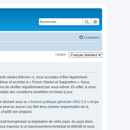
Rechercher
Recherche avancé
Connexion
Langue :
info-stades.fr/forum »), vous acceptez d’être légalement
tiliser et accéder à « Forum Stades et Supporters ». Nous
s de vérifier régulièrement par vous-même. En effet, si vous
sable des conditions modifiées et mises à jour.
ns déclaré sous la «
licence publique générale GNU 2.0
» et qui
ed ne peut en aucun cas être tenu comme responsable de la
de phpBB
(en anglais).
ait transgresser la législation de votre pays, du pays dans
vous exposez à un bannissement immédiat et définitif et nous