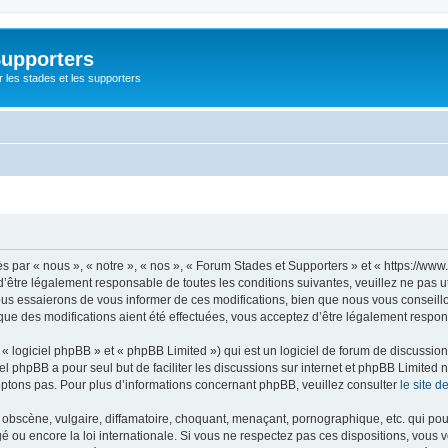
Supporters
r les stades et les supporters
par « nous », « notre », « nos », « Forum Stades et Supporters » et « https://www.
’être légalement responsable de toutes les conditions suivantes, veuillez ne pas u
us essaierons de vous informer de ces modifications, bien que nous vous conseillon
que des modifications aient été effectuées, vous acceptez d’être légalement respon
 logiciel phpBB » et « phpBB Limited ») qui est un logiciel de forum de discussio
iel phpBB a pour seul but de faciliter les discussions sur internet et phpBB Limit
ptons pas. Pour plus d’informations concernant phpBB, veuillez consulter
le site 
obscène, vulgaire, diffamatoire, choquant, menaçant, pornographique, etc. qui pourr
é ou encore la loi internationale. Si vous ne respectez pas ces dispositions, vous 