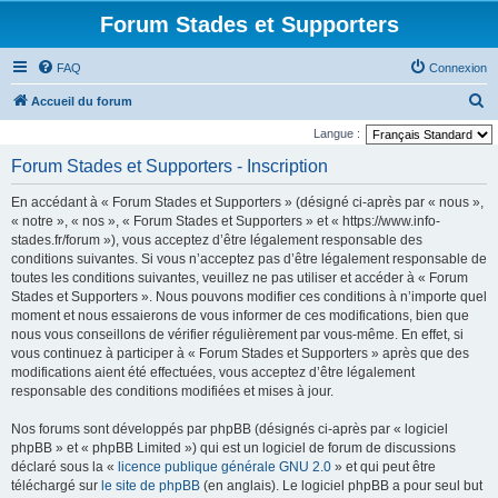
Forum Stades et Supporters
FAQ
Connexion
R
Accueil du forum
e
Langue :
c
Forum Stades et Supporters - Inscription
h
En accédant à « Forum Stades et Supporters » (désigné ci-après par « nous »,
e
« notre », « nos », « Forum Stades et Supporters » et « https://www.info-
r
stades.fr/forum »), vous acceptez d’être légalement responsable des
conditions suivantes. Si vous n’acceptez pas d’être légalement responsable de
c
toutes les conditions suivantes, veuillez ne pas utiliser et accéder à « Forum
h
Stades et Supporters ». Nous pouvons modifier ces conditions à n’importe quel
e
moment et nous essaierons de vous informer de ces modifications, bien que
nous vous conseillons de vérifier régulièrement par vous-même. En effet, si
r
vous continuez à participer à « Forum Stades et Supporters » après que des
modifications aient été effectuées, vous acceptez d’être légalement
responsable des conditions modifiées et mises à jour.
Nos forums sont développés par phpBB (désignés ci-après par « logiciel
phpBB » et « phpBB Limited ») qui est un logiciel de forum de discussions
déclaré sous la «
licence publique générale GNU 2.0
» et qui peut être
téléchargé sur
le site de phpBB
(en anglais). Le logiciel phpBB a pour seul but