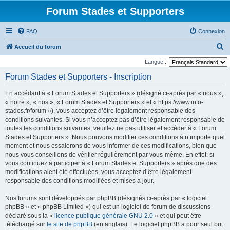
Forum Stades et Supporters
FAQ
Connexion
R
Accueil du forum
e
Langue :
c
Forum Stades et Supporters - Inscription
h
En accédant à « Forum Stades et Supporters » (désigné ci-après par « nous »,
e
« notre », « nos », « Forum Stades et Supporters » et « https://www.info-
r
stades.fr/forum »), vous acceptez d’être légalement responsable des
conditions suivantes. Si vous n’acceptez pas d’être légalement responsable de
c
toutes les conditions suivantes, veuillez ne pas utiliser et accéder à « Forum
h
Stades et Supporters ». Nous pouvons modifier ces conditions à n’importe quel
e
moment et nous essaierons de vous informer de ces modifications, bien que
nous vous conseillons de vérifier régulièrement par vous-même. En effet, si
r
vous continuez à participer à « Forum Stades et Supporters » après que des
modifications aient été effectuées, vous acceptez d’être légalement
responsable des conditions modifiées et mises à jour.
Nos forums sont développés par phpBB (désignés ci-après par « logiciel
phpBB » et « phpBB Limited ») qui est un logiciel de forum de discussions
déclaré sous la «
licence publique générale GNU 2.0
» et qui peut être
téléchargé sur
le site de phpBB
(en anglais). Le logiciel phpBB a pour seul but