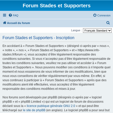
Forum Stades et Supporters
FAQ
Connexion
R
Accueil du forum
e
Langue :
c
Forum Stades et Supporters - Inscription
h
En accédant à « Forum Stades et Supporters » (désigné ci-après par « nous »,
e
« notre », « nos », « Forum Stades et Supporters » et « https://www.info-
r
stades.fr/forum »), vous acceptez d’être légalement responsable des
conditions suivantes. Si vous n’acceptez pas d’être légalement responsable de
c
toutes les conditions suivantes, veuillez ne pas utiliser et accéder à « Forum
h
Stades et Supporters ». Nous pouvons modifier ces conditions à n’importe quel
e
moment et nous essaierons de vous informer de ces modifications, bien que
nous vous conseillons de vérifier régulièrement par vous-même. En effet, si
r
vous continuez à participer à « Forum Stades et Supporters » après que des
modifications aient été effectuées, vous acceptez d’être légalement
responsable des conditions modifiées et mises à jour.
Nos forums sont développés par phpBB (désignés ci-après par « logiciel
phpBB » et « phpBB Limited ») qui est un logiciel de forum de discussions
déclaré sous la «
licence publique générale GNU 2.0
» et qui peut être
téléchargé sur
le site de phpBB
(en anglais). Le logiciel phpBB a pour seul but