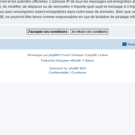
ernet et les autorités officielles. L’adresse IP de tous les messages est enregistrée
er, de modifier, de déplacer ou de verrouiller n’importe quel sujet et message à n’
vous avez renseignées soient enregistrées dans notre base de données. Bien que ces
BB, ne pourront être tenus comme responsables en cas de tentative de piratage in
Nous
Développé par
phpBB
® Forum Software © phpBB Limited
Traduction française officielle
©
Qiaeru
Optimized by:
phpBB SEO
Confidentialité
|
Conditions