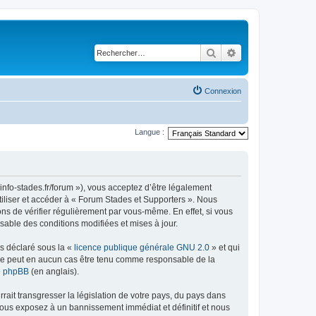
Rechercher
Recherche avancé
Connexion
Langue :
info-stades.fr/forum »), vous acceptez d’être légalement
tiliser et accéder à « Forum Stades et Supporters ». Nous
s de vérifier régulièrement par vous-même. En effet, si vous
sable des conditions modifiées et mises à jour.
ns déclaré sous la «
licence publique générale GNU 2.0
» et qui
ed ne peut en aucun cas être tenu comme responsable de la
de phpBB
(en anglais).
ait transgresser la législation de votre pays, du pays dans
vous exposez à un bannissement immédiat et définitif et nous