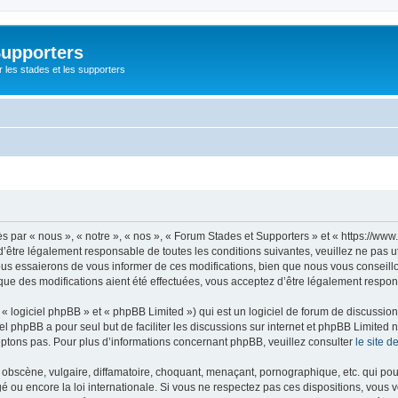
Supporters
r les stades et les supporters
par « nous », « notre », « nos », « Forum Stades et Supporters » et « https://www.
’être légalement responsable de toutes les conditions suivantes, veuillez ne pas u
us essaierons de vous informer de ces modifications, bien que nous vous conseillon
que des modifications aient été effectuées, vous acceptez d’être légalement respon
 logiciel phpBB » et « phpBB Limited ») qui est un logiciel de forum de discussio
iel phpBB a pour seul but de faciliter les discussions sur internet et phpBB Limit
ptons pas. Pour plus d’informations concernant phpBB, veuillez consulter
le site 
obscène, vulgaire, diffamatoire, choquant, menaçant, pornographique, etc. qui pourr
é ou encore la loi internationale. Si vous ne respectez pas ces dispositions, vous 