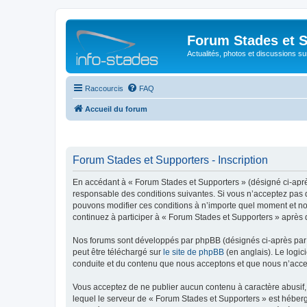
Forum Stades et 
Actualités, photos et discussions su
Raccourcis
FAQ
Accueil du forum
Forum Stades et Supporters - Inscription
En accédant à « Forum Stades et Supporters » (désigné ci-après 
responsable des conditions suivantes. Si vous n’acceptez pas d
pouvons modifier ces conditions à n’importe quel moment et no
continuez à participer à « Forum Stades et Supporters » après 
Nos forums sont développés par phpBB (désignés ci-après par «
peut être téléchargé sur
le site de phpBB
(en anglais). Le logic
conduite et du contenu que nous acceptons et que nous n’acce
Vous acceptez de ne publier aucun contenu à caractère abusif, 
lequel le serveur de « Forum Stades et Supporters » est héberg