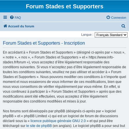
Forum Stades et Supporters
FAQ
Connexion
R
Accueil du forum
e
Langue :
c
Forum Stades et Supporters - Inscription
h
En accédant à « Forum Stades et Supporters » (désigné ci-après par « nous »,
e
« notre », « nos », « Forum Stades et Supporters » et « https://www.info-
r
stades.fr/forum »), vous acceptez d’être légalement responsable des
conditions suivantes. Si vous n’acceptez pas d’être légalement responsable de
c
toutes les conditions suivantes, veuillez ne pas utiliser et accéder à « Forum
h
Stades et Supporters ». Nous pouvons modifier ces conditions à n’importe quel
e
moment et nous essaierons de vous informer de ces modifications, bien que
nous vous conseillons de vérifier régulièrement par vous-même. En effet, si
r
vous continuez à participer à « Forum Stades et Supporters » après que des
modifications aient été effectuées, vous acceptez d’être légalement
responsable des conditions modifiées et mises à jour.
Nos forums sont développés par phpBB (désignés ci-après par « logiciel
phpBB » et « phpBB Limited ») qui est un logiciel de forum de discussions
déclaré sous la «
licence publique générale GNU 2.0
» et qui peut être
téléchargé sur
le site de phpBB
(en anglais). Le logiciel phpBB a pour seul but