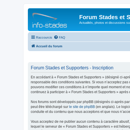
Forum Stades et 
Actualités, photos et discussions su
Raccourcis
FAQ
Accueil du forum
Forum Stades et Supporters - Inscription
En accédant à « Forum Stades et Supporters » (désigné ci-après 
responsable des conditions suivantes. Si vous n’acceptez pas d
pouvons modifier ces conditions à n’importe quel moment et no
continuez à participer à « Forum Stades et Supporters » après 
Nos forums sont développés par phpBB (désignés ci-après par «
peut être téléchargé sur
le site de phpBB
(en anglais). Le logic
conduite et du contenu que nous acceptons et que nous n’acce
Vous acceptez de ne publier aucun contenu à caractère abusif, 
lequel le serveur de « Forum Stades et Supporters » est héberg