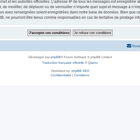
ernet et les autorités officielles. L’adresse IP de tous les messages est enregistrée
er, de modifier, de déplacer ou de verrouiller n’importe quel sujet et message à n’
vous avez renseignées soient enregistrées dans notre base de données. Bien que ces
BB, ne pourront être tenus comme responsables en cas de tentative de piratage in
Nous
Développé par
phpBB
® Forum Software © phpBB Limited
Traduction française officielle
©
Qiaeru
Optimized by:
phpBB SEO
Confidentialité
|
Conditions