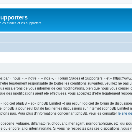
Supporters
r les stades et les supporters
par « nous », « notre », « nos », « Forum Stades et Supporters » et « https://www.
’être légalement responsable de toutes les conditions suivantes, veuillez ne pas u
us essaierons de vous informer de ces modifications, bien que nous vous conseillon
que des modifications aient été effectuées, vous acceptez d’être légalement respon
 logiciel phpBB » et « phpBB Limited ») qui est un logiciel de forum de discussio
iel phpBB a pour seul but de faciliter les discussions sur internet et phpBB Limit
ptons pas. Pour plus d’informations concernant phpBB, veuillez consulter
le site 
obscène, vulgaire, diffamatoire, choquant, menaçant, pornographique, etc. qui pourr
é ou encore la loi internationale. Si vous ne respectez pas ces dispositions, vous 