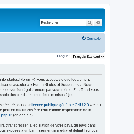
Rechercher
Recherche avancé
Connexion
Langue :
info-stades.fr/forum »), vous acceptez d’être légalement
tiliser et accéder à « Forum Stades et Supporters ». Nous
s de vérifier régulièrement par vous-même. En effet, si vous
sable des conditions modifiées et mises à jour.
ns déclaré sous la «
licence publique générale GNU 2.0
» et qui
ed ne peut en aucun cas être tenu comme responsable de la
de phpBB
(en anglais).
ait transgresser la législation de votre pays, du pays dans
vous exposez à un bannissement immédiat et définitif et nous