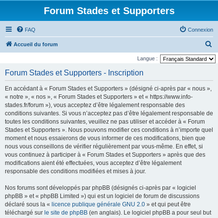
Forum Stades et Supporters
FAQ
Connexion
R
Accueil du forum
e
Langue :
c
Forum Stades et Supporters - Inscription
h
En accédant à « Forum Stades et Supporters » (désigné ci-après par « nous »,
e
« notre », « nos », « Forum Stades et Supporters » et « https://www.info-
r
stades.fr/forum »), vous acceptez d’être légalement responsable des
conditions suivantes. Si vous n’acceptez pas d’être légalement responsable de
c
toutes les conditions suivantes, veuillez ne pas utiliser et accéder à « Forum
h
Stades et Supporters ». Nous pouvons modifier ces conditions à n’importe quel
e
moment et nous essaierons de vous informer de ces modifications, bien que
nous vous conseillons de vérifier régulièrement par vous-même. En effet, si
r
vous continuez à participer à « Forum Stades et Supporters » après que des
modifications aient été effectuées, vous acceptez d’être légalement
responsable des conditions modifiées et mises à jour.
Nos forums sont développés par phpBB (désignés ci-après par « logiciel
phpBB » et « phpBB Limited ») qui est un logiciel de forum de discussions
déclaré sous la «
licence publique générale GNU 2.0
» et qui peut être
téléchargé sur
le site de phpBB
(en anglais). Le logiciel phpBB a pour seul but