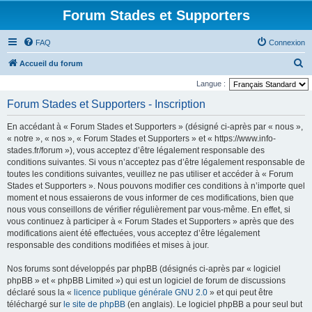
Forum Stades et Supporters
FAQ
Connexion
R
Accueil du forum
e
Langue :
c
Forum Stades et Supporters - Inscription
h
En accédant à « Forum Stades et Supporters » (désigné ci-après par « nous »,
e
« notre », « nos », « Forum Stades et Supporters » et « https://www.info-
r
stades.fr/forum »), vous acceptez d’être légalement responsable des
conditions suivantes. Si vous n’acceptez pas d’être légalement responsable de
c
toutes les conditions suivantes, veuillez ne pas utiliser et accéder à « Forum
h
Stades et Supporters ». Nous pouvons modifier ces conditions à n’importe quel
e
moment et nous essaierons de vous informer de ces modifications, bien que
nous vous conseillons de vérifier régulièrement par vous-même. En effet, si
r
vous continuez à participer à « Forum Stades et Supporters » après que des
modifications aient été effectuées, vous acceptez d’être légalement
responsable des conditions modifiées et mises à jour.
Nos forums sont développés par phpBB (désignés ci-après par « logiciel
phpBB » et « phpBB Limited ») qui est un logiciel de forum de discussions
déclaré sous la «
licence publique générale GNU 2.0
» et qui peut être
téléchargé sur
le site de phpBB
(en anglais). Le logiciel phpBB a pour seul but