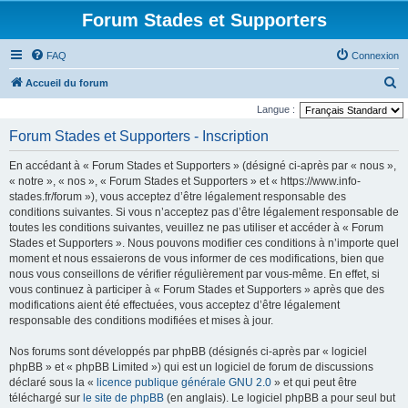
Forum Stades et Supporters
FAQ
Connexion
R
Accueil du forum
e
Langue :
c
Forum Stades et Supporters - Inscription
h
En accédant à « Forum Stades et Supporters » (désigné ci-après par « nous »,
e
« notre », « nos », « Forum Stades et Supporters » et « https://www.info-
r
stades.fr/forum »), vous acceptez d’être légalement responsable des
conditions suivantes. Si vous n’acceptez pas d’être légalement responsable de
c
toutes les conditions suivantes, veuillez ne pas utiliser et accéder à « Forum
h
Stades et Supporters ». Nous pouvons modifier ces conditions à n’importe quel
e
moment et nous essaierons de vous informer de ces modifications, bien que
nous vous conseillons de vérifier régulièrement par vous-même. En effet, si
r
vous continuez à participer à « Forum Stades et Supporters » après que des
modifications aient été effectuées, vous acceptez d’être légalement
responsable des conditions modifiées et mises à jour.
Nos forums sont développés par phpBB (désignés ci-après par « logiciel
phpBB » et « phpBB Limited ») qui est un logiciel de forum de discussions
déclaré sous la «
licence publique générale GNU 2.0
» et qui peut être
téléchargé sur
le site de phpBB
(en anglais). Le logiciel phpBB a pour seul but