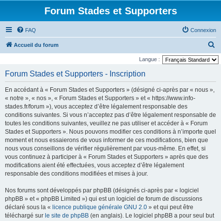
Forum Stades et Supporters
FAQ
Connexion
R
Accueil du forum
e
Langue :
c
Forum Stades et Supporters - Inscription
h
En accédant à « Forum Stades et Supporters » (désigné ci-après par « nous »,
e
« notre », « nos », « Forum Stades et Supporters » et « https://www.info-
r
stades.fr/forum »), vous acceptez d’être légalement responsable des
conditions suivantes. Si vous n’acceptez pas d’être légalement responsable de
c
toutes les conditions suivantes, veuillez ne pas utiliser et accéder à « Forum
h
Stades et Supporters ». Nous pouvons modifier ces conditions à n’importe quel
e
moment et nous essaierons de vous informer de ces modifications, bien que
nous vous conseillons de vérifier régulièrement par vous-même. En effet, si
r
vous continuez à participer à « Forum Stades et Supporters » après que des
modifications aient été effectuées, vous acceptez d’être légalement
responsable des conditions modifiées et mises à jour.
Nos forums sont développés par phpBB (désignés ci-après par « logiciel
phpBB » et « phpBB Limited ») qui est un logiciel de forum de discussions
déclaré sous la «
licence publique générale GNU 2.0
» et qui peut être
téléchargé sur
le site de phpBB
(en anglais). Le logiciel phpBB a pour seul but