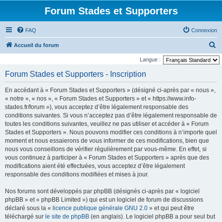
Forum Stades et Supporters
FAQ
Connexion
R
Accueil du forum
e
Langue :
c
Forum Stades et Supporters - Inscription
h
En accédant à « Forum Stades et Supporters » (désigné ci-après par « nous »,
e
« notre », « nos », « Forum Stades et Supporters » et « https://www.info-
r
stades.fr/forum »), vous acceptez d’être légalement responsable des
conditions suivantes. Si vous n’acceptez pas d’être légalement responsable de
c
toutes les conditions suivantes, veuillez ne pas utiliser et accéder à « Forum
h
Stades et Supporters ». Nous pouvons modifier ces conditions à n’importe quel
e
moment et nous essaierons de vous informer de ces modifications, bien que
nous vous conseillons de vérifier régulièrement par vous-même. En effet, si
r
vous continuez à participer à « Forum Stades et Supporters » après que des
modifications aient été effectuées, vous acceptez d’être légalement
responsable des conditions modifiées et mises à jour.
Nos forums sont développés par phpBB (désignés ci-après par « logiciel
phpBB » et « phpBB Limited ») qui est un logiciel de forum de discussions
déclaré sous la «
licence publique générale GNU 2.0
» et qui peut être
téléchargé sur
le site de phpBB
(en anglais). Le logiciel phpBB a pour seul but