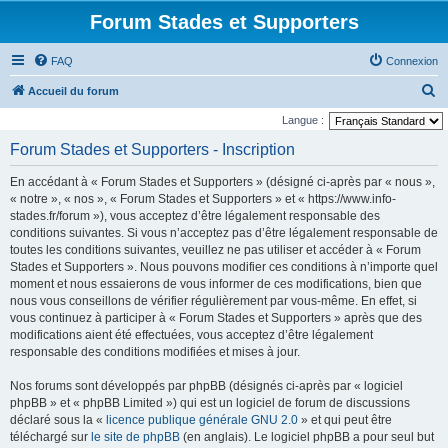
Forum Stades et Supporters
FAQ
Connexion
R
Accueil du forum
e
Langue :
c
Forum Stades et Supporters - Inscription
h
En accédant à « Forum Stades et Supporters » (désigné ci-après par « nous »,
e
« notre », « nos », « Forum Stades et Supporters » et « https://www.info-
r
stades.fr/forum »), vous acceptez d’être légalement responsable des
conditions suivantes. Si vous n’acceptez pas d’être légalement responsable de
c
toutes les conditions suivantes, veuillez ne pas utiliser et accéder à « Forum
h
Stades et Supporters ». Nous pouvons modifier ces conditions à n’importe quel
e
moment et nous essaierons de vous informer de ces modifications, bien que
nous vous conseillons de vérifier régulièrement par vous-même. En effet, si
r
vous continuez à participer à « Forum Stades et Supporters » après que des
modifications aient été effectuées, vous acceptez d’être légalement
responsable des conditions modifiées et mises à jour.
Nos forums sont développés par phpBB (désignés ci-après par « logiciel
phpBB » et « phpBB Limited ») qui est un logiciel de forum de discussions
déclaré sous la «
licence publique générale GNU 2.0
» et qui peut être
téléchargé sur
le site de phpBB
(en anglais). Le logiciel phpBB a pour seul but