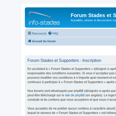
Forum Stades et 
Actualités, photos et discussions su
Raccourcis
FAQ
Accueil du forum
Forum Stades et Supporters - Inscription
En accédant à « Forum Stades et Supporters » (désigné ci-après 
responsable des conditions suivantes. Si vous n’acceptez pas d
pouvons modifier ces conditions à n’importe quel moment et no
continuez à participer à « Forum Stades et Supporters » après 
Nos forums sont développés par phpBB (désignés ci-après par «
peut être téléchargé sur
le site de phpBB
(en anglais). Le logic
conduite et du contenu que nous acceptons et que nous n’acce
Vous acceptez de ne publier aucun contenu à caractère abusif, 
lequel le serveur de « Forum Stades et Supporters » est héberg