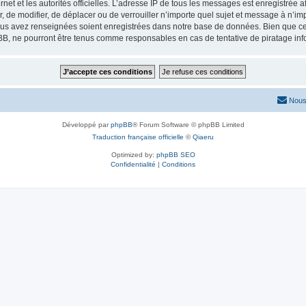
ernet et les autorités officielles. L’adresse IP de tous les messages est enregistrée
er, de modifier, de déplacer ou de verrouiller n’importe quel sujet et message à n’
vous avez renseignées soient enregistrées dans notre base de données. Bien que ces
BB, ne pourront être tenus comme responsables en cas de tentative de piratage in
Nous
Développé par
phpBB
® Forum Software © phpBB Limited
Traduction française officielle
©
Qiaeru
Optimized by:
phpBB SEO
Confidentialité
|
Conditions