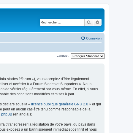
Rechercher
Recherche avancé
Connexion
Langue :
info-stades.fr/forum »), vous acceptez d’être légalement
tiliser et accéder à « Forum Stades et Supporters ». Nous
s de vérifier régulièrement par vous-même. En effet, si vous
sable des conditions modifiées et mises à jour.
ns déclaré sous la «
licence publique générale GNU 2.0
» et qui
ed ne peut en aucun cas être tenu comme responsable de la
de phpBB
(en anglais).
ait transgresser la législation de votre pays, du pays dans
vous exposez à un bannissement immédiat et définitif et nous