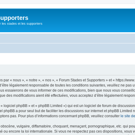
Supporters
r les stades et les supporters
par « nous », « notre », « nos », « Forum Stades et Supporters » et « https://www.
’être légalement responsable de toutes les conditions suivantes, veuillez ne pas u
us essaierons de vous informer de ces modifications, bien que nous vous conseillon
que des modifications aient été effectuées, vous acceptez d’être légalement respon
 logiciel phpBB » et « phpBB Limited ») qui est un logiciel de forum de discussio
iel phpBB a pour seul but de faciliter les discussions sur internet et phpBB Limit
ptons pas. Pour plus d’informations concernant phpBB, veuillez consulter
le site 
obscène, vulgaire, diffamatoire, choquant, menaçant, pornographique, etc. qui pourr
é ou encore la loi internationale. Si vous ne respectez pas ces dispositions, vous 