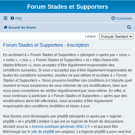
Forum Stades et Supporters
FAQ
Connexion
R
Accueil du forum
e
Langue :
c
Forum Stades et Supporters - Inscription
h
En accédant à « Forum Stades et Supporters » (désigné ci-après par « nous »,
e
« notre », « nos », « Forum Stades et Supporters » et « https://www.info-
r
stades.fr/forum »), vous acceptez d’être légalement responsable des
conditions suivantes. Si vous n’acceptez pas d’être légalement responsable de
c
toutes les conditions suivantes, veuillez ne pas utiliser et accéder à « Forum
h
Stades et Supporters ». Nous pouvons modifier ces conditions à n’importe quel
e
moment et nous essaierons de vous informer de ces modifications, bien que
nous vous conseillons de vérifier régulièrement par vous-même. En effet, si
r
vous continuez à participer à « Forum Stades et Supporters » après que des
modifications aient été effectuées, vous acceptez d’être légalement
responsable des conditions modifiées et mises à jour.
Nos forums sont développés par phpBB (désignés ci-après par « logiciel
phpBB » et « phpBB Limited ») qui est un logiciel de forum de discussions
déclaré sous la «
licence publique générale GNU 2.0
» et qui peut être
téléchargé sur
le site de phpBB
(en anglais). Le logiciel phpBB a pour seul but