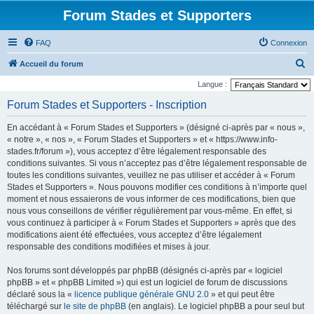
Forum Stades et Supporters
FAQ
Connexion
R
Accueil du forum
e
Langue :
c
Forum Stades et Supporters - Inscription
h
En accédant à « Forum Stades et Supporters » (désigné ci-après par « nous »,
e
« notre », « nos », « Forum Stades et Supporters » et « https://www.info-
r
stades.fr/forum »), vous acceptez d’être légalement responsable des
conditions suivantes. Si vous n’acceptez pas d’être légalement responsable de
c
toutes les conditions suivantes, veuillez ne pas utiliser et accéder à « Forum
h
Stades et Supporters ». Nous pouvons modifier ces conditions à n’importe quel
e
moment et nous essaierons de vous informer de ces modifications, bien que
nous vous conseillons de vérifier régulièrement par vous-même. En effet, si
r
vous continuez à participer à « Forum Stades et Supporters » après que des
modifications aient été effectuées, vous acceptez d’être légalement
responsable des conditions modifiées et mises à jour.
Nos forums sont développés par phpBB (désignés ci-après par « logiciel
phpBB » et « phpBB Limited ») qui est un logiciel de forum de discussions
déclaré sous la «
licence publique générale GNU 2.0
» et qui peut être
téléchargé sur
le site de phpBB
(en anglais). Le logiciel phpBB a pour seul but