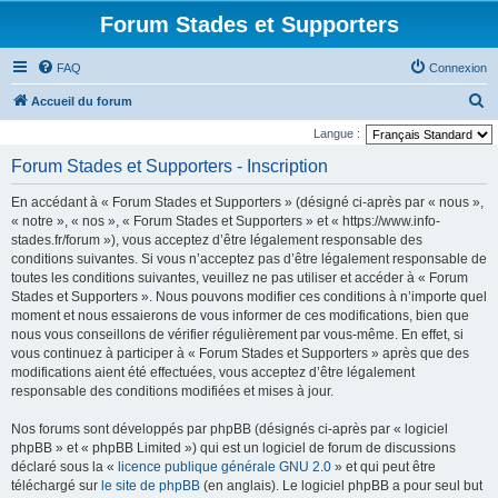
Forum Stades et Supporters
FAQ
Connexion
R
Accueil du forum
e
Langue :
c
Forum Stades et Supporters - Inscription
h
En accédant à « Forum Stades et Supporters » (désigné ci-après par « nous »,
e
« notre », « nos », « Forum Stades et Supporters » et « https://www.info-
r
stades.fr/forum »), vous acceptez d’être légalement responsable des
conditions suivantes. Si vous n’acceptez pas d’être légalement responsable de
c
toutes les conditions suivantes, veuillez ne pas utiliser et accéder à « Forum
h
Stades et Supporters ». Nous pouvons modifier ces conditions à n’importe quel
e
moment et nous essaierons de vous informer de ces modifications, bien que
nous vous conseillons de vérifier régulièrement par vous-même. En effet, si
r
vous continuez à participer à « Forum Stades et Supporters » après que des
modifications aient été effectuées, vous acceptez d’être légalement
responsable des conditions modifiées et mises à jour.
Nos forums sont développés par phpBB (désignés ci-après par « logiciel
phpBB » et « phpBB Limited ») qui est un logiciel de forum de discussions
déclaré sous la «
licence publique générale GNU 2.0
» et qui peut être
téléchargé sur
le site de phpBB
(en anglais). Le logiciel phpBB a pour seul but