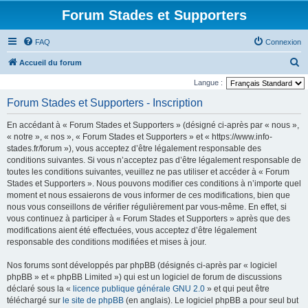
Forum Stades et Supporters
FAQ
Connexion
R
Accueil du forum
e
Langue :
c
Forum Stades et Supporters - Inscription
h
En accédant à « Forum Stades et Supporters » (désigné ci-après par « nous »,
e
« notre », « nos », « Forum Stades et Supporters » et « https://www.info-
r
stades.fr/forum »), vous acceptez d’être légalement responsable des
conditions suivantes. Si vous n’acceptez pas d’être légalement responsable de
c
toutes les conditions suivantes, veuillez ne pas utiliser et accéder à « Forum
h
Stades et Supporters ». Nous pouvons modifier ces conditions à n’importe quel
e
moment et nous essaierons de vous informer de ces modifications, bien que
nous vous conseillons de vérifier régulièrement par vous-même. En effet, si
r
vous continuez à participer à « Forum Stades et Supporters » après que des
modifications aient été effectuées, vous acceptez d’être légalement
responsable des conditions modifiées et mises à jour.
Nos forums sont développés par phpBB (désignés ci-après par « logiciel
phpBB » et « phpBB Limited ») qui est un logiciel de forum de discussions
déclaré sous la «
licence publique générale GNU 2.0
» et qui peut être
téléchargé sur
le site de phpBB
(en anglais). Le logiciel phpBB a pour seul but