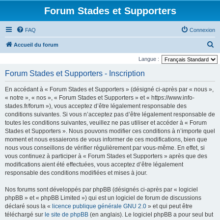
Forum Stades et Supporters
FAQ
Connexion
R
Accueil du forum
e
Langue :
c
Forum Stades et Supporters - Inscription
h
En accédant à « Forum Stades et Supporters » (désigné ci-après par « nous »,
e
« notre », « nos », « Forum Stades et Supporters » et « https://www.info-
r
stades.fr/forum »), vous acceptez d’être légalement responsable des
conditions suivantes. Si vous n’acceptez pas d’être légalement responsable de
c
toutes les conditions suivantes, veuillez ne pas utiliser et accéder à « Forum
h
Stades et Supporters ». Nous pouvons modifier ces conditions à n’importe quel
e
moment et nous essaierons de vous informer de ces modifications, bien que
nous vous conseillons de vérifier régulièrement par vous-même. En effet, si
r
vous continuez à participer à « Forum Stades et Supporters » après que des
modifications aient été effectuées, vous acceptez d’être légalement
responsable des conditions modifiées et mises à jour.
Nos forums sont développés par phpBB (désignés ci-après par « logiciel
phpBB » et « phpBB Limited ») qui est un logiciel de forum de discussions
déclaré sous la «
licence publique générale GNU 2.0
» et qui peut être
téléchargé sur
le site de phpBB
(en anglais). Le logiciel phpBB a pour seul but