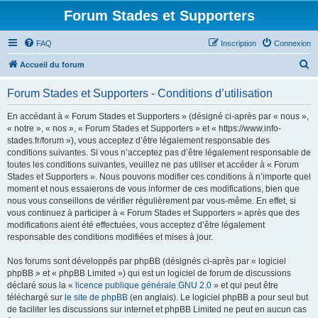
Forum Stades et Supporters
FAQ
Inscription
Connexion
R
Accueil du forum
e
Forum Stades et Supporters - Conditions d’utilisation
c
h
En accédant à « Forum Stades et Supporters » (désigné ci-après par « nous »,
« notre », « nos », « Forum Stades et Supporters » et « https://www.info-
e
stades.fr/forum »), vous acceptez d’être légalement responsable des
r
conditions suivantes. Si vous n’acceptez pas d’être légalement responsable de
toutes les conditions suivantes, veuillez ne pas utiliser et accéder à « Forum
c
Stades et Supporters ». Nous pouvons modifier ces conditions à n’importe quel
h
moment et nous essaierons de vous informer de ces modifications, bien que
nous vous conseillons de vérifier régulièrement par vous-même. En effet, si
e
vous continuez à participer à « Forum Stades et Supporters » après que des
r
modifications aient été effectuées, vous acceptez d’être légalement
responsable des conditions modifiées et mises à jour.
Nos forums sont développés par phpBB (désignés ci-après par « logiciel
phpBB » et « phpBB Limited ») qui est un logiciel de forum de discussions
déclaré sous la «
licence publique générale GNU 2.0
» et qui peut être
téléchargé sur
le site de phpBB
(en anglais). Le logiciel phpBB a pour seul but
de faciliter les discussions sur internet et phpBB Limited ne peut en aucun cas