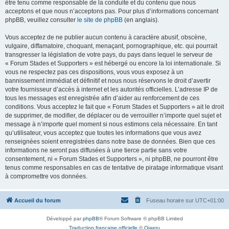
être tenu comme responsable de la conduite et du contenu que nous
acceptons et que nous n’acceptons pas. Pour plus d’informations concernant
phpBB, veuillez consulter
le site de phpBB
(en anglais).
Vous acceptez de ne publier aucun contenu à caractère abusif, obscène,
vulgaire, diffamatoire, choquant, menaçant, pornographique, etc. qui pourrait
transgresser la législation de votre pays, du pays dans lequel le serveur de
« Forum Stades et Supporters » est hébergé ou encore la loi internationale. Si
vous ne respectez pas ces dispositions, vous vous exposez à un
bannissement immédiat et définitif et nous nous réservons le droit d’avertir
votre fournisseur d’accès à internet et les autorités officielles. L’adresse IP de
tous les messages est enregistrée afin d’aider au renforcement de ces
conditions. Vous acceptez le fait que « Forum Stades et Supporters » ait le droit
de supprimer, de modifier, de déplacer ou de verrouiller n’importe quel sujet et
message à n’importe quel moment si nous estimons cela nécessaire. En tant
qu’utilisateur, vous acceptez que toutes les informations que vous avez
renseignées soient enregistrées dans notre base de données. Bien que ces
informations ne seront pas diffusées à une tierce partie sans votre
consentement, ni « Forum Stades et Supporters », ni phpBB, ne pourront être
tenus comme responsables en cas de tentative de piratage informatique visant
à compromettre vos données.
Accueil du forum
Fuseau horaire sur
UTC+01:00
Développé par
phpBB
® Forum Software © phpBB Limited
Traduction française officielle
©
Qiaeru