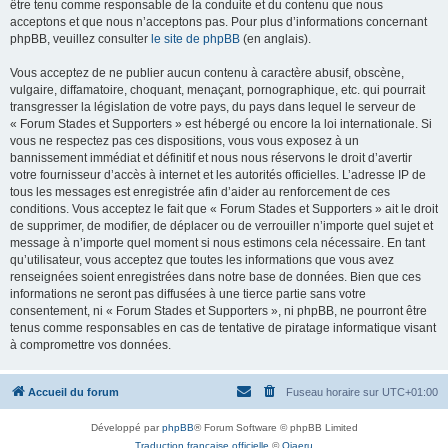
être tenu comme responsable de la conduite et du contenu que nous
acceptons et que nous n’acceptons pas. Pour plus d’informations concernant
phpBB, veuillez consulter
le site de phpBB
(en anglais).
Vous acceptez de ne publier aucun contenu à caractère abusif, obscène,
vulgaire, diffamatoire, choquant, menaçant, pornographique, etc. qui pourrait
transgresser la législation de votre pays, du pays dans lequel le serveur de
« Forum Stades et Supporters » est hébergé ou encore la loi internationale. Si
vous ne respectez pas ces dispositions, vous vous exposez à un
bannissement immédiat et définitif et nous nous réservons le droit d’avertir
votre fournisseur d’accès à internet et les autorités officielles. L’adresse IP de
tous les messages est enregistrée afin d’aider au renforcement de ces
conditions. Vous acceptez le fait que « Forum Stades et Supporters » ait le droit
de supprimer, de modifier, de déplacer ou de verrouiller n’importe quel sujet et
message à n’importe quel moment si nous estimons cela nécessaire. En tant
qu’utilisateur, vous acceptez que toutes les informations que vous avez
renseignées soient enregistrées dans notre base de données. Bien que ces
informations ne seront pas diffusées à une tierce partie sans votre
consentement, ni « Forum Stades et Supporters », ni phpBB, ne pourront être
tenus comme responsables en cas de tentative de piratage informatique visant
à compromettre vos données.
Accueil du forum
Fuseau horaire sur
UTC+01:00
Développé par
phpBB
® Forum Software © phpBB Limited
Traduction française officielle
©
Qiaeru