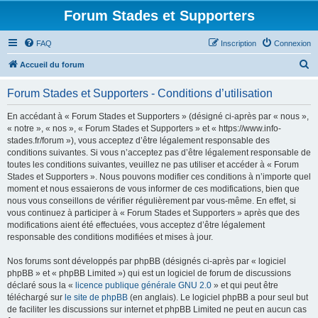
Forum Stades et Supporters
FAQ
Inscription
Connexion
R
Accueil du forum
e
Forum Stades et Supporters - Conditions d’utilisation
c
h
En accédant à « Forum Stades et Supporters » (désigné ci-après par « nous »,
« notre », « nos », « Forum Stades et Supporters » et « https://www.info-
e
stades.fr/forum »), vous acceptez d’être légalement responsable des
r
conditions suivantes. Si vous n’acceptez pas d’être légalement responsable de
toutes les conditions suivantes, veuillez ne pas utiliser et accéder à « Forum
c
Stades et Supporters ». Nous pouvons modifier ces conditions à n’importe quel
h
moment et nous essaierons de vous informer de ces modifications, bien que
nous vous conseillons de vérifier régulièrement par vous-même. En effet, si
e
vous continuez à participer à « Forum Stades et Supporters » après que des
r
modifications aient été effectuées, vous acceptez d’être légalement
responsable des conditions modifiées et mises à jour.
Nos forums sont développés par phpBB (désignés ci-après par « logiciel
phpBB » et « phpBB Limited ») qui est un logiciel de forum de discussions
déclaré sous la «
licence publique générale GNU 2.0
» et qui peut être
téléchargé sur
le site de phpBB
(en anglais). Le logiciel phpBB a pour seul but
de faciliter les discussions sur internet et phpBB Limited ne peut en aucun cas