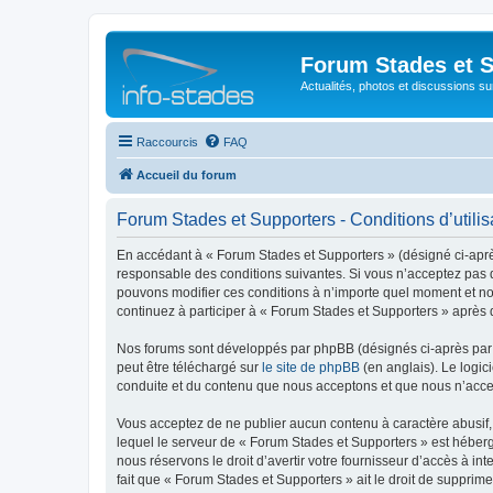
Forum Stades et 
Actualités, photos et discussions su
Raccourcis
FAQ
Accueil du forum
Forum Stades et Supporters - Conditions d’utilis
En accédant à « Forum Stades et Supporters » (désigné ci-après 
responsable des conditions suivantes. Si vous n’acceptez pas d
pouvons modifier ces conditions à n’importe quel moment et no
continuez à participer à « Forum Stades et Supporters » après 
Nos forums sont développés par phpBB (désignés ci-après par «
peut être téléchargé sur
le site de phpBB
(en anglais). Le logic
conduite et du contenu que nous acceptons et que nous n’acce
Vous acceptez de ne publier aucun contenu à caractère abusif, 
lequel le serveur de « Forum Stades et Supporters » est héberg
nous réservons le droit d’avertir votre fournisseur d’accès à int
fait que « Forum Stades et Supporters » ait le droit de supprim