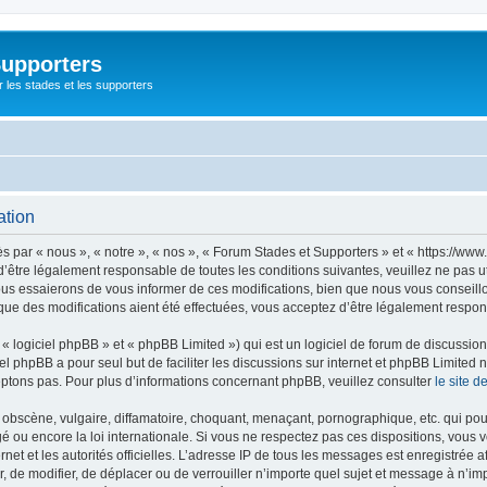
Supporters
r les stades et les supporters
ation
par « nous », « notre », « nos », « Forum Stades et Supporters » et « https://www.
’être légalement responsable de toutes les conditions suivantes, veuillez ne pas u
us essaierons de vous informer de ces modifications, bien que nous vous conseillon
que des modifications aient été effectuées, vous acceptez d’être légalement respon
 logiciel phpBB » et « phpBB Limited ») qui est un logiciel de forum de discussio
iel phpBB a pour seul but de faciliter les discussions sur internet et phpBB Limit
ptons pas. Pour plus d’informations concernant phpBB, veuillez consulter
le site 
obscène, vulgaire, diffamatoire, choquant, menaçant, pornographique, etc. qui pourr
é ou encore la loi internationale. Si vous ne respectez pas ces dispositions, vous 
ernet et les autorités officielles. L’adresse IP de tous les messages est enregistrée
er, de modifier, de déplacer ou de verrouiller n’importe quel sujet et message à n’