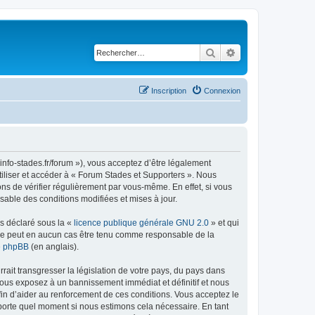
Rechercher
Recherche avancé
Inscription
Connexion
info-stades.fr/forum »), vous acceptez d’être légalement
tiliser et accéder à « Forum Stades et Supporters ». Nous
s de vérifier régulièrement par vous-même. En effet, si vous
sable des conditions modifiées et mises à jour.
ns déclaré sous la «
licence publique générale GNU 2.0
» et qui
ed ne peut en aucun cas être tenu comme responsable de la
de phpBB
(en anglais).
ait transgresser la législation de votre pays, du pays dans
vous exposez à un bannissement immédiat et définitif et nous
 afin d’aider au renforcement de ces conditions. Vous acceptez le
importe quel moment si nous estimons cela nécessaire. En tant