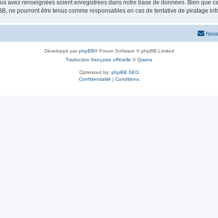
vous avez renseignées soient enregistrées dans notre base de données. Bien que ces
BB, ne pourront être tenus comme responsables en cas de tentative de piratage in
Nous
Développé par
phpBB
® Forum Software © phpBB Limited
Traduction française officielle
©
Qiaeru
Optimized by:
phpBB SEO
Confidentialité
|
Conditions