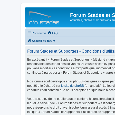
Forum Stades et 
Actualités, photos et discussions su
Raccourcis
FAQ
Accueil du forum
Forum Stades et Supporters - Conditions d’utilis
En accédant à « Forum Stades et Supporters » (désigné ci-après 
responsable des conditions suivantes. Si vous n’acceptez pas d
pouvons modifier ces conditions à n’importe quel moment et no
continuez à participer à « Forum Stades et Supporters » après 
Nos forums sont développés par phpBB (désignés ci-après par «
peut être téléchargé sur
le site de phpBB
(en anglais). Le logic
conduite et du contenu que nous acceptons et que nous n’acce
Vous acceptez de ne publier aucun contenu à caractère abusif, 
lequel le serveur de « Forum Stades et Supporters » est héberg
nous réservons le droit d’avertir votre fournisseur d’accès à int
fait que « Forum Stades et Supporters » ait le droit de supprim