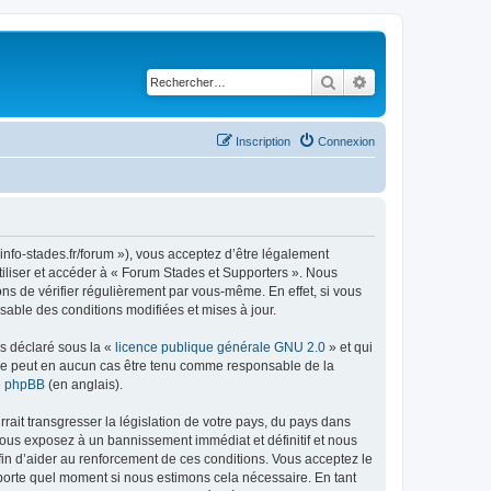
Rechercher
Recherche avancé
Inscription
Connexion
info-stades.fr/forum »), vous acceptez d’être légalement
tiliser et accéder à « Forum Stades et Supporters ». Nous
s de vérifier régulièrement par vous-même. En effet, si vous
sable des conditions modifiées et mises à jour.
ns déclaré sous la «
licence publique générale GNU 2.0
» et qui
ed ne peut en aucun cas être tenu comme responsable de la
de phpBB
(en anglais).
ait transgresser la législation de votre pays, du pays dans
vous exposez à un bannissement immédiat et définitif et nous
 afin d’aider au renforcement de ces conditions. Vous acceptez le
importe quel moment si nous estimons cela nécessaire. En tant