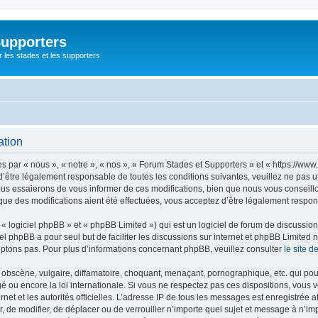
Supporters
r les stades et les supporters
ation
par « nous », « notre », « nos », « Forum Stades et Supporters » et « https://www.
’être légalement responsable de toutes les conditions suivantes, veuillez ne pas u
us essaierons de vous informer de ces modifications, bien que nous vous conseillon
que des modifications aient été effectuées, vous acceptez d’être légalement respon
 logiciel phpBB » et « phpBB Limited ») qui est un logiciel de forum de discussio
iel phpBB a pour seul but de faciliter les discussions sur internet et phpBB Limit
ptons pas. Pour plus d’informations concernant phpBB, veuillez consulter
le site 
obscène, vulgaire, diffamatoire, choquant, menaçant, pornographique, etc. qui pourr
é ou encore la loi internationale. Si vous ne respectez pas ces dispositions, vous 
ernet et les autorités officielles. L’adresse IP de tous les messages est enregistrée
er, de modifier, de déplacer ou de verrouiller n’importe quel sujet et message à n’