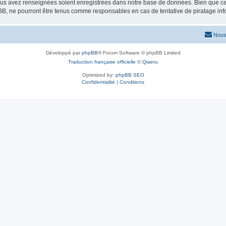
vous avez renseignées soient enregistrées dans notre base de données. Bien que ces
BB, ne pourront être tenus comme responsables en cas de tentative de piratage in
Nous
Développé par
phpBB
® Forum Software © phpBB Limited
Traduction française officielle
©
Qiaeru
Optimized by:
phpBB SEO
Confidentialité
|
Conditions