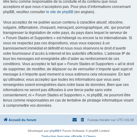
être tenu comme responsable de la conduite et du contenu que nous
acceptons et que nous n’acceptons pas. Pour plus d’informations concernant
phpBB, veuillez consulter
le site de phpBB
(en anglais).
Vous acceptez de ne publier aucun contenu à caractère abusif, obscène,
vulgaire, diffamatoire, choquant, menaçant, pornographique, etc. qui pourrait
transgresser la législation de votre pays, du pays dans lequel le serveur de
« Forum Stades et Supporters » est hébergé ou encore la loi internationale. Si
vous ne respectez pas ces dispositions, vous vous exposez à un
bannissement immédiat et définitif et nous nous réservons le droit d’avertir
votre fournisseur d’accès à internet et les autorités officielles. L’adresse IP de
tous les messages est enregistrée afin d’aider au renforcement de ces
conditions. Vous acceptez le fait que « Forum Stades et Supporters » ait le droit
de supprimer, de modifier, de déplacer ou de verrouiller n’importe quel sujet et
message à n’importe quel moment si nous estimons cela nécessaire. En tant
qu’utilisateur, vous acceptez que toutes les informations que vous avez
renseignées soient enregistrées dans notre base de données. Bien que ces
informations ne seront pas diffusées à une tierce partie sans votre
consentement, ni « Forum Stades et Supporters », ni phpBB, ne pourront être
tenus comme responsables en cas de tentative de piratage informatique visant
à compromettre vos données.
Accueil du forum
Fuseau horaire sur
UTC+01:00
Développé par
phpBB
® Forum Software © phpBB Limited
Traduction française officielle
©
Qiaeru