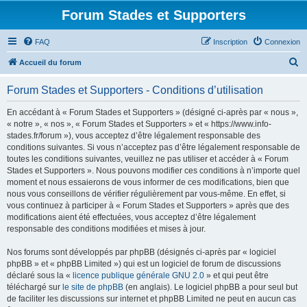
Forum Stades et Supporters
FAQ
Inscription
Connexion
R
Accueil du forum
e
Forum Stades et Supporters - Conditions d’utilisation
c
h
En accédant à « Forum Stades et Supporters » (désigné ci-après par « nous »,
« notre », « nos », « Forum Stades et Supporters » et « https://www.info-
e
stades.fr/forum »), vous acceptez d’être légalement responsable des
r
conditions suivantes. Si vous n’acceptez pas d’être légalement responsable de
toutes les conditions suivantes, veuillez ne pas utiliser et accéder à « Forum
c
Stades et Supporters ». Nous pouvons modifier ces conditions à n’importe quel
h
moment et nous essaierons de vous informer de ces modifications, bien que
nous vous conseillons de vérifier régulièrement par vous-même. En effet, si
e
vous continuez à participer à « Forum Stades et Supporters » après que des
r
modifications aient été effectuées, vous acceptez d’être légalement
responsable des conditions modifiées et mises à jour.
Nos forums sont développés par phpBB (désignés ci-après par « logiciel
phpBB » et « phpBB Limited ») qui est un logiciel de forum de discussions
déclaré sous la «
licence publique générale GNU 2.0
» et qui peut être
téléchargé sur
le site de phpBB
(en anglais). Le logiciel phpBB a pour seul but
de faciliter les discussions sur internet et phpBB Limited ne peut en aucun cas